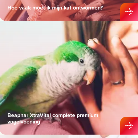
Hoe vaak moet ik mijn kat ontwormen?
Beaphar XtraVital complete premium
vogelvoeding