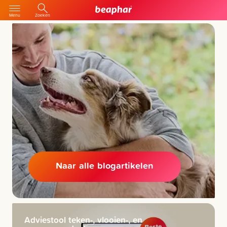
Menu
Zoeken
Naar alle blogartikelen
Adviestool teken-, vlooien-, en