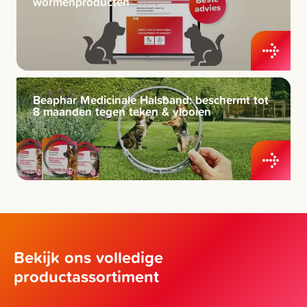
wormenproducten
Beaphar Medicinale Halsband: beschermt tot
8 maanden tegen teken & vlooien
Bekijk ons volledige
productassortiment