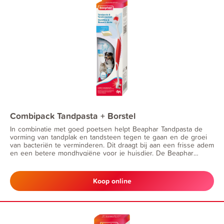
Combipack Tandpasta + Borstel
In combinatie met goed poetsen helpt Beaphar Tandpasta de
vorming van tandplak en tandsteen tegen te gaan en de groei
van bacteriën te verminderen. Dit draagt bij aan een frisse adem
en een betere mondhygiëne voor je huisdier. De Beaphar
Tandenborstel heeft een zachte ergonomische grip.
Verschillende borstelhaarlengtes zodat ook de moeilijke plekjes
schoon en gezond blijven. Geschikt voor alle honden en katten.
Koop online