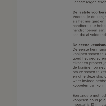
lichaamseigen fero
De laatste voorber
Voordat je de konijn
als het mis gaat e
handbereik te hebb
handschoenen aan. M
kan dat al voldoend
De eerste kennism
De eerste kennisma
konijnen samen te z
goed het gedrag en l
elkaar en probeer j
de konijnen op neut
om ze samen te zette
en of je deze stap 
weer invloed hebbe
koppelen van konij
Een andere methode 
koppelen houd je da
meestal is 10 minut