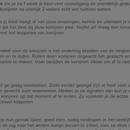
k zie je na 1 week al heel veel vooruitgang en vriendelijk gedra
onijnen na uiterlijk 2 weken echt wel fulltime samen.
jij kiest hangt af van jouw ervaringen, kennis en uiteraard je
dat het best bij jouw konijnen past. Twijfel je? Vraag dan iem
 met het koppelen van konijnen.
rdeel voor de konijnen is het onderling bepalen van de rangor
en en te rijden. Rijden doen konijnen ongeacht het geslacht e
antie te maken. Vaak berijden de konijnen elkaar om af te tas
l ge graag voorkomen. Zoals eerder gezegd zijn er heel veel s
n gevecht kunt waarnemen. Herken je de signalen dan kun je 
konijnen op dat moment af te leiden. Zo voorkom je de echte 
ccesvol koppelen.
op hun gemak lijken, goed eten, rustig rondlopen in het verblijf
t de rug naar het andere konijn durven te zitten, zien ze deze 