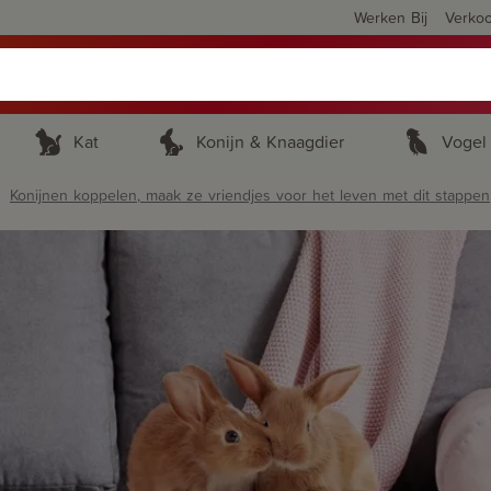
Werken Bij
Verko
Kat
Konijn & Knaagdier
Vogel
Konijnen koppelen, maak ze vriendjes voor het leven met dit stappen