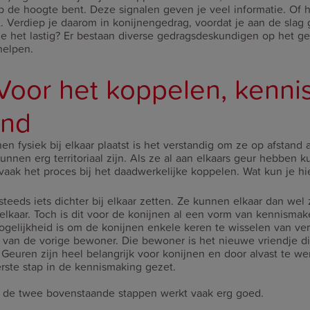
op de hoogte bent. Deze signalen geven je veel informatie. Of 
iet. Verdiep je daarom in konijnengedrag, voordat je aan de sla
je het lastig? Er bestaan diverse gedragsdeskundigen op het g
 helpen.
 Voor het koppelen, kenn
and
en fysiek bij elkaar plaatst is het verstandig om ze op afstand 
nnen erg territoriaal zijn. Als ze al aan elkaars geur hebben
 vaak het proces bij het daadwerkelijke koppelen. Wat kun je hi
steeds iets dichter bij elkaar zetten. Ze kunnen elkaar dan wel
j elkaar. Toch is dit voor de konijnen al een vorm van kennismak
elijkheid is om de konijnen enkele keren te wisselen van verbli
 van de vorige bewoner. Die bewoner is het nieuwe vriendje d
 Geuren zijn heel belangrijk voor konijnen en door alvast te 
erste stap in de kennismaking gezet.
 de twee bovenstaande stappen werkt vaak erg goed.