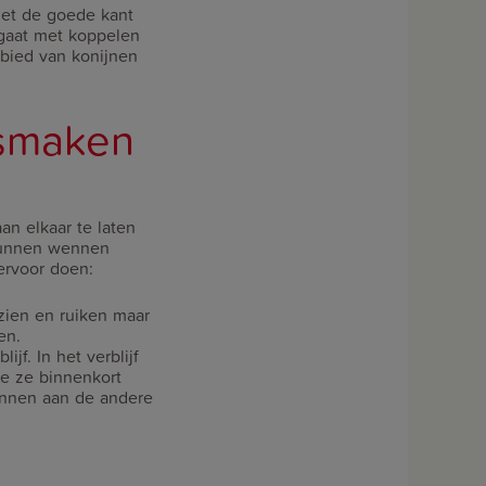
het de goede kant
g gaat met koppelen
ebied van konijnen
ismaken
aan elkaar te laten
 kunnen wennen
ervoor doen:
 zien en ruiken maar
en.
jf. In het verblijf
ie ze binnenkort
wennen aan de andere