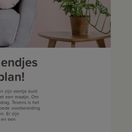
iendjes
plan!
in zijn eentje kunt
met een maatje. Om
rag. Tevens is het
goede voorbereiding
n. Er zijn
s en een