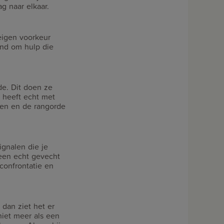
g naar elkaar.
 eigen voorkeur
and om hulp die
de. Dit doen ze
n heeft echt met
ten en de rangorde
ignalen die je
een echt gevecht
confrontatie en
 dan ziet het er
niet meer als een