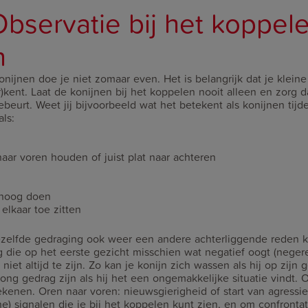
 Observatie bij het koppel
n
nijnen doe je niet zomaar even. Het is belangrijk dat je kleine
)kent. Laat de konijnen bij het koppelen nooit alleen en zorg d
ebeurt. Weet jij bijvoorbeeld wat het betekent als konijnen tij
ls:
ar voren houden of juist plat naar achteren
hoog doen
lkaar toe zitten
 dezelfde gedraging ook weer een andere achterliggende reden 
 die op het eerste gezicht misschien wat negatief oogt (negere
niet altijd te zijn. Zo kan je konijn zich wassen als hij op zijn
ong gedrag zijn als hij het een ongemakkelijke situatie vindt. 
ekenen. Oren naar voren: nieuwsgierigheid of start van agressie
ine) signalen die je bij het koppelen kunt zien, en om confronta