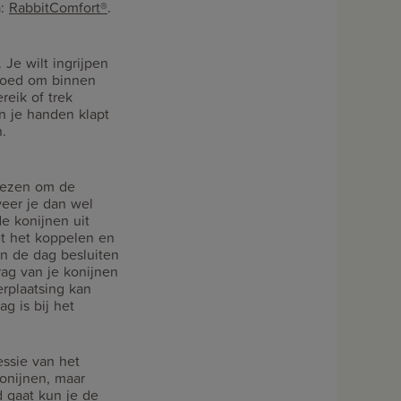
a:
RabbitComfort®
.
 Je wilt ingrijpen
 goed om binnen
eik of trek
in je handen klapt
.
kiezen om de
veer je dan wel
de konijnen uit
et het koppelen en
an de dag besluiten
rag van je konijnen
erplaatsing kan
g is bij het
essie van het
konijnen, maar
d gaat kun je de