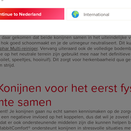
andere konijn te zijn. Dat kun je bijvoorbeeld doen door een k
ten. Zo kan een konijn er achter gaan zitten en even bijkomen.
ntinue to Nederland
International
oor ze in de doos kunnen gaan zitten, want als de konijnen d
 de ruimte te klein. Tevens kun je dan moeilijk ingrijpen als he
n
 daar gekomen dat beide konijnen samen in het uiteindelijke ve
 hok goed schoonmaakt en je de urinegeur neutraliseert. Dit ku
phar Multi-reiniger
. Vervang uiteraard ook de volledige bode
 op het neutrale terrein zijn gebruikt mee naar het definitieve 
toilet, speeltjes, hooiruif). Dit zorgt voor herkenbaarheid qua g
 strijd.
Konijnen voor het eerst fy
mte samen
t! Je konijnen gaan nu echt samen kennismaken op de zorgv
ft een negatieve invloed op het koppelen, dus dat wil je zoveel
 dat er ook ondersteunende middelen zijn die kunnen helpen b
abbitComfort® ondersteunt konijnen in stressvolle situaties m