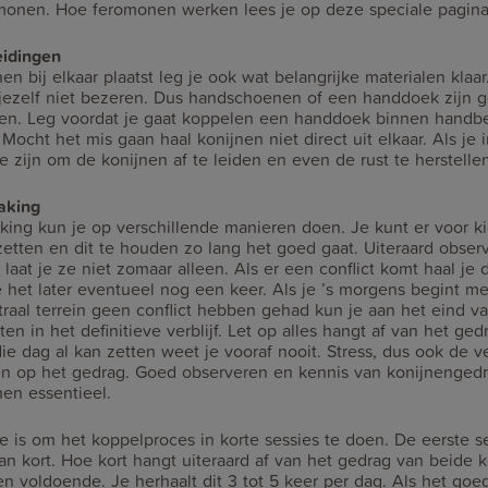
monen. Hoe feromonen werken lees je op deze speciale pagin
eidingen
en bij elkaar plaatst leg je ook wat belangrijke materialen klaar.
n jezelf niet bezeren. Dus handschoenen of een handdoek zijn
en. Leg voordat je gaat koppelen een handdoek binnen handber
ocht het mis gaan haal konijnen niet direct uit elkaar. Als je 
e zijn om de konijnen af te leiden en even de rust te herstellen
aking
king kun je op verschillende manieren doen. Je kunt er voor 
etten en dit te houden zo lang het goed gaat. Uiteraard obser
aat je ze niet zomaar alleen. Als er een conflict komt haal je 
e het later eventueel nog een keer. Als je ’s morgens begint m
raal terrein geen conflict hebben gehad kun je aan het eind v
n in het definitieve verblijf. Let op alles hangt af van het ged
die dag al kan zetten weet je vooraf nooit. Stress, dus ook de v
n op het gedrag. Goed observeren en kennis van konijnengedra
nen essentieel.
is om het koppelproces in korte sessies te doen. De eerste s
n kort. Hoe kort hangt uiteraard af van het gedrag van beide 
en voldoende. Je herhaalt dit 3 tot 5 keer per dag. Als het goe