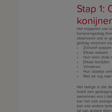
Stap 1:
konijne
Het koppelen van ko
konijnengedrag (her
observeert wat er g
gedrag vertonen zoa
• Zichzelf wassen
• Elkaar wassen
• Hun oren strak na
• Elkaar berijden
• Vlinderen
• Hun staartje om
• Met de rug naar e
Het lastige is dat
hoeft een gedraging
aanrennen enz.) dat 
kan het ook overspr
kan iets anders bet
tal van andere (kle