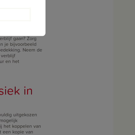
artonnen doos in de
 Maak geen gat in
an beide in de doos
t mis zou gaan.
rblijf gaan? Zorg
n je bijvoorbeeld
mbedekking. Neem de
verblijf
eur en het
siek in
uldig uitgekozen
 mogelijk
ij het koppelen van
et een kopie van