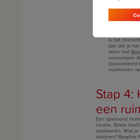
zicht van het 
ruimte te zet
Co
de doos waard
gaan zitten is
Schoonmake
Is het moment
dan dat je het
doen met
Bea
voorwerpen die
(bijvoorbeeld 
voorkomen van
Stap 4: 
een rui
Een spannend momen
locatie. Stress hee
voorkomen. Wist je
konijnen? Beaphar R