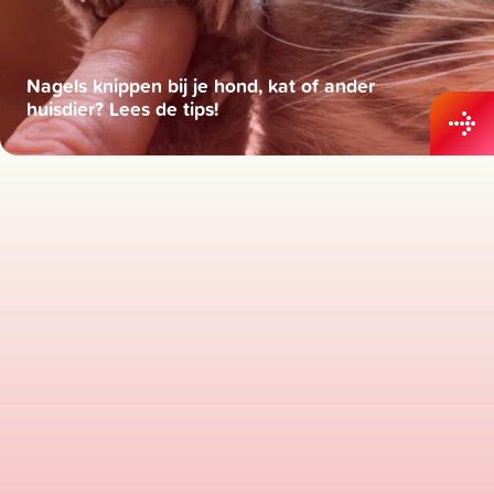
Nagels knippen bij je hond, kat of ander
huisdier? Lees de tips!