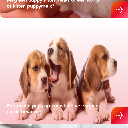
of kitten puppymelk?
Een nestje pups op komst: de verzorging
na de bevalling