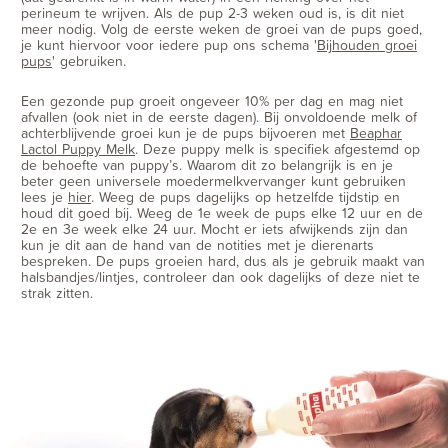
perineum te wrijven. Als de pup 2-3 weken oud is, is dit niet
meer nodig. Volg de eerste weken de groei van de pups goed,
je kunt hiervoor voor iedere pup ons schema '
Bijhouden groei
pups
' gebruiken.
Een gezonde pup groeit ongeveer 10% per dag en mag niet
afvallen (ook niet in de eerste dagen). Bij onvoldoende melk of
achterblijvende groei kun je de pups bijvoeren met
Beaphar
Lactol Puppy Melk
. Deze puppy melk is specifiek afgestemd op
de behoefte van puppy’s. Waarom dit zo belangrijk is en je
beter geen universele moedermelkvervanger kunt gebruiken
lees je
hier
. Weeg de pups dagelijks op hetzelfde tijdstip en
houd dit goed bij. Weeg de 1e week de pups elke 12 uur en de
2e en 3e week elke 24 uur. Mocht er iets afwijkends zijn dan
kun je dit aan de hand van de notities met je dierenarts
bespreken. De pups groeien hard, dus als je gebruik maakt van
halsbandjes/lintjes, controleer dan ook dagelijks of deze niet te
strak zitten.