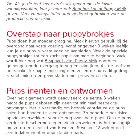
Tip: Als je de teef iets extra’s wilt geven met de juiste
voedingsstoffen, kun je haar ook
Beaphar Lactol Puppy Melk
geven. Veel voedingsstoffen kan zij direct gebruiken voor de
productie van de melk.
Overstap naar puppybrokjes
Pups doen hun moeder graag na. Maak hiervan gebruik bij de
overgang naar vaste voeding. Vanaf ongeveer 3 weken leeftijd
kun je de pups al vaste voeding aanbieden. Week de speciale
puppybrokjes tot een zacht papje om mee te beginnen. Vaak
wordt hier nog wat
Beaphar Lactol Puppy Melk
doorheen
gemengd om de overgang te vergemakkelijken. Als de teef van
het smakelijke papje mee mag eten zullen de pups dit gedrag
al snel imiteren en gaan starten met proeven en eten.
Pups inenten en ontwormen
Over het algemeen wordt geadviseerd de eerste 3 weken
nadat de pups geboren zijn geen tot minimaal bezoek te
ontvangen. Het is verstandig om bezoek voordat ze de pups
aaien hun handen te laten ontsmetten. Zo beperk je het risico
op ziekteverwekkers voor de nog kwetsbare pups. Om de pups
verder te beschermen tegen ziekteverwekkers is het belangrijk
om ze op een leeftijd van 6 weken, 9 weken, 12 weken en 1
jaar te laten inenten door de dierenarts.