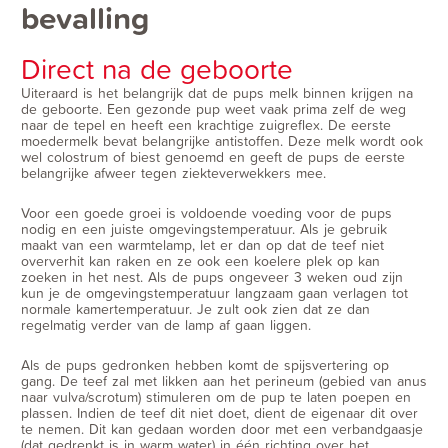
bevalling
Direct na de geboorte
Uiteraard is het belangrijk dat de pups melk binnen krijgen na
de geboorte. Een gezonde pup weet vaak prima zelf de weg
naar de tepel en heeft een krachtige zuigreflex. De eerste
moedermelk bevat belangrijke antistoffen. Deze melk wordt ook
wel colostrum of biest genoemd en geeft de pups de eerste
belangrijke afweer tegen ziekteverwekkers mee.
Voor een goede groei is voldoende voeding voor de pups
nodig en een juiste omgevingstemperatuur. Als je gebruik
maakt van een warmtelamp, let er dan op dat de teef niet
oververhit kan raken en ze ook een koelere plek op kan
zoeken in het nest. Als de pups ongeveer 3 weken oud zijn
kun je de omgevingstemperatuur langzaam gaan verlagen tot
normale kamertemperatuur. Je zult ook zien dat ze dan
regelmatig verder van de lamp af gaan liggen.
Als de pups gedronken hebben komt de spijsvertering op
gang. De teef zal met likken aan het perineum (gebied van anus
naar vulva/scrotum) stimuleren om de pup te laten poepen en
plassen. Indien de teef dit niet doet, dient de eigenaar dit over
te nemen. Dit kan gedaan worden door met een verbandgaasje
(dat gedrenkt is in warm water) in één richting over het