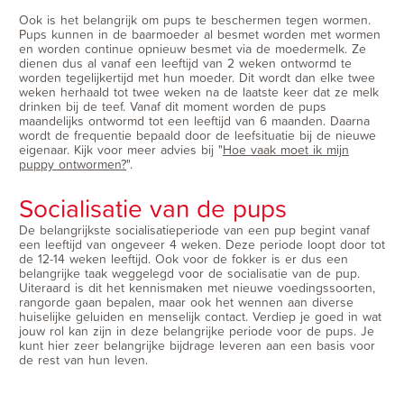
Ook is het belangrijk om pups te beschermen tegen wormen.
Pups kunnen in de baarmoeder al besmet worden met wormen
en worden continue opnieuw besmet via de moedermelk. Ze
dienen dus al vanaf een leeftijd van 2 weken ontwormd te
worden tegelijkertijd met hun moeder. Dit wordt dan elke twee
weken herhaald tot twee weken na de laatste keer dat ze melk
drinken bij de teef. Vanaf dit moment worden de pups
maandelijks ontwormd tot een leeftijd van 6 maanden. Daarna
wordt de frequentie bepaald door de leefsituatie bij de nieuwe
eigenaar. Kijk voor meer advies bij "
Hoe vaak moet ik mijn
puppy ontwormen?
".
Socialisatie van de pups
De belangrijkste socialisatieperiode van een pup begint vanaf
een leeftijd van ongeveer 4 weken. Deze periode loopt door tot
de 12-14 weken leeftijd. Ook voor de fokker is er dus een
belangrijke taak weggelegd voor de socialisatie van de pup.
Uiteraard is dit het kennismaken met nieuwe voedingssoorten,
rangorde gaan bepalen, maar ook het wennen aan diverse
huiselijke geluiden en menselijk contact. Verdiep je goed in wat
jouw rol kan zijn in deze belangrijke periode voor de pups. Je
kunt hier zeer belangrijke bijdrage leveren aan een basis voor
de rest van hun leven.