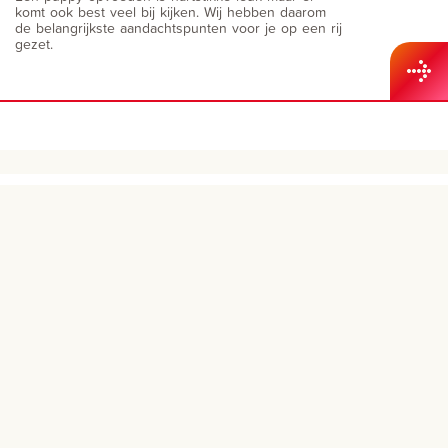
komt ook best veel bij kijken. Wij hebben daarom
de belangrijkste aandachtspunten voor je op een rij
gezet.
Dieren
Over ons
Contact Beaphar BV Raalte
Contact Beaphar Nederland