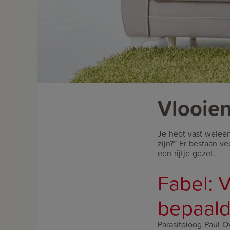
Vlooien
Je hebt vast welee
zijn?” Er bestaan v
een rijtje gezet.
Fabel: V
bepaald
Parasitoloog Paul O