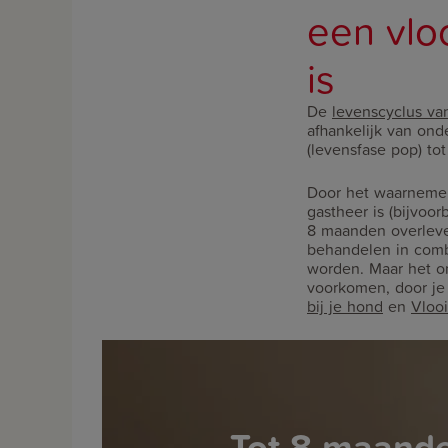
een vlo
is
De
levenscyclus va
afhankelijk van ond
(levensfase pop) to
Door het waarnemen
gastheer is (bijvoor
8 maanden overleve
behandelen in combi
worden. Maar het on
voorkomen, door je 
bij je hond
en
Vlooi
Tot 8 maand