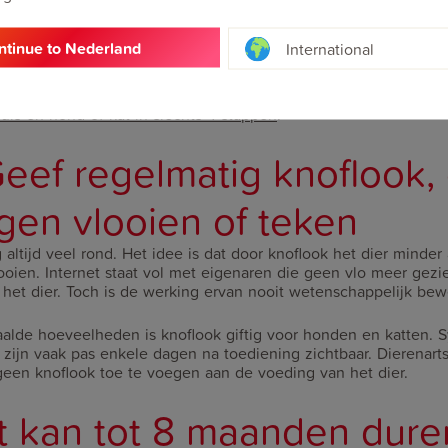
it de omgeving dagelijks nieuwe vlooien op het dier springen, 
ntinue to Nederland
International
ed werkt. Je blijft vlooien op het dier zien omdat de omgeving
. Behandel daarom bij een plaag ook de omgeving goed (huis,
r het dier regelmatig komt). Lees hiervoor het artikel:
Een vloo
huis en hond of kat in slechts 4 stappen
.
eef regelmatig knoflook, 
egen vlooien of teken
 altijd veel rond. Het idee is dat door knoflook het dier minder 
looien. Internet staat vol met eigenaren die geen vlo meer gez
het dier. Toch is de werking ervan nooit wetenschappelijk be
paalde hoeveelheden is knoflook giftig voor honden en katten.
g zijn vaak pas enkele dagen na toediening zichtbaar. Dierena
een knoflook toe te voegen aan de voeding van het dier.
et kan tot 8 maanden dure