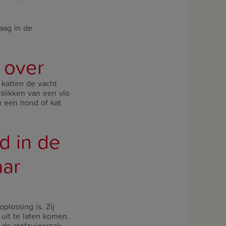
aag in de
 over
 katten de vacht
slikken van een vlo
m een hond of kat
d in de
aar
lossing is. Zij
uit te laten komen.
 de stofzuigerzak,