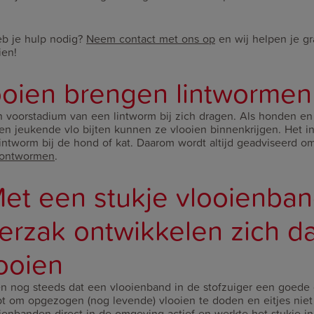
heb je hulp nodig?
Neem contact met ons op
en wij helpen je gr
ien!
looien brengen lintwormen
 voorstadium van een lintworm bij zich dragen. Als honden en
en jeukende vlo bijten kunnen ze vlooien binnenkrijgen. Het in
lintworm bij de hond of kat. Daarom wordt altijd geadviseerd o
ontwormen
.
Met een stukje vlooienban
gerzak ontwikkelen zich d
ooien
nog steeds dat een vlooienband in de stofzuiger een goede op
t om opgezogen (nog levende) vlooien te doden en eitjes niet 
enbanden direct in de omgeving actief en werkte het stukje in