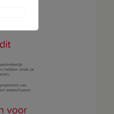
lijkt het soms dat
sdruk op dat
 mand, auto en
ienplaag; effectieve
dit
aantrekkelijk
ien hebben sinds ze
wezen.
 Symptomen van
rtsen waarschuwen
n voor