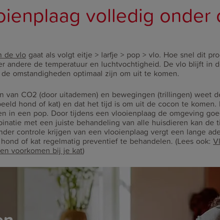
oienplaag volledig onder 
n de vlo
gaat als volgt eitje > larfje > pop > vlo. Hoe snel dit pr
er andere de temperatuur en luchtvochtigheid. De vlo blijft in 
t de omstandigheden optimaal zijn om uit te komen.
 van CO2 (door uitademen) en bewegingen (trillingen) weet de
beeld hond of kat) en dat het tijd is om uit de cocon te komen.
n in een pop. Door tijdens een vlooienplaag de omgeving goe
natie met een juiste behandeling van alle huisdieren kan de t
der controle krijgen van een vlooienplaag vergt een lange ade
hond of kat regelmatig preventief te behandelen. (Lees ook:
V
en voorkomen bij je kat
)
en