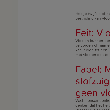
Heb je twijfels of 
bestrijding van vloo
Feit: V
Vlooien kunnen een
verzorgen of naar e
kan leiden tot een 
met vlooien ook te
Fabel: 
stofzui
geen vl
Veel mensen denken 
denken dat het help
Vroeger waren vlooi