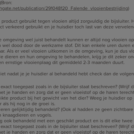
(Bron:
hgate.net/publication/291048120_Falende_vlooienbestrijding
)
product gebruikt tegen vlooien altijd zorgvuldig de bijsluiter.
uct verkeerd gebruikt en je huisdier toch last van deze vervelend
de omgeving wel juist behandelt kunnen er altijd nog vlooien op
 wel dood door de werkzame stof. Dit kan enkele uren duren e
ar. Als er veel vlooien uitkomen in de omgeving, kun je dus vlo
e dieren en hun omgeving te behandelen, krijg je dit zeker on
 een ernstige vlooienplaag dit gemiddeld 2-3 maanden duurt.
ziet nadat je je huisdier al behandeld hebt check dan de volge
 exact toegepast zoals in de bijsluiter staat beschreven? (Wrijf d
met je handen en zorg dat er geen vloeistof op de haren terech
uikte product bij het gewicht van het dier? Weeg je huisdier o
 als hij nog in de groei is.
dieren gelijktijdig behandeld? (Ook al hadden ze geen zichtbar
an knaagdieren en vogels.
g ook behandeld met een geschikt product en is dit elke twee
 exact toegepast zoals in de bijsluiter staat beschreven? (Wrijf d
met je handen en zorg dat er geen vloeistof op de haren terech