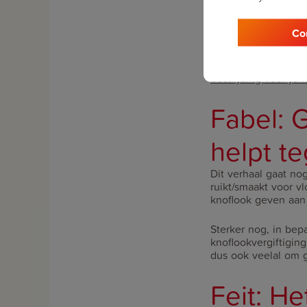
Wanneer er dus vanu
Co
het product niet go
moment erg hoog is
andere plaatsen waa
bestrijding voor je 
Fabel: G
helpt t
Dit verhaal gaat nog
ruikt/smaakt voor v
knoflook geven aan 
Sterker nog, in be
knoflookvergiftigin
dus ook veelal om g
Feit: H