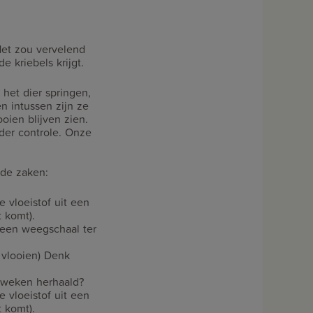
 Het zou vervelend
e kriebels krijgt.
 het dier springen,
n intussen zijn ze
oien blijven zien.
der controle. Onze
nde zaken:
e vloeistof uit een
t komt).
p een weegschaal ter
e vlooien) Denk
 weken herhaald?
e vloeistof uit een
t komt).