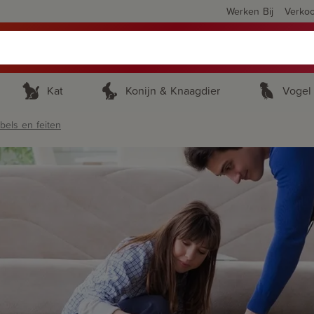
Werken Bij
Verko
Kat
Konijn & Knaagdier
Vogel
bels en feiten