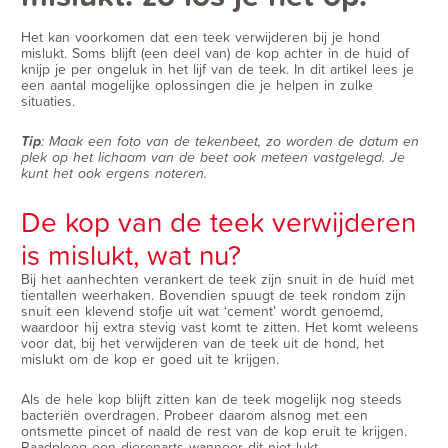
Het kan voorkomen dat een teek verwijderen bij je hond
mislukt. Soms blijft (een deel van) de kop achter in de huid of
knijp je per ongeluk in het lijf van de teek. In dit artikel lees je
een aantal mogelijke oplossingen die je helpen in zulke
situaties.
Tip
: Maak een foto van de tekenbeet, zo worden de datum en
plek op het lichaam van de beet ook meteen vastgelegd. Je
kunt het ook ergens noteren.
De kop van de teek verwijderen
is mislukt, wat nu?
Bij het aanhechten verankert de teek zijn snuit in de huid met
tientallen weerhaken. Bovendien spuugt de teek rondom zijn
snuit een klevend stofje uit wat ‘cement’ wordt genoemd,
waardoor hij extra stevig vast komt te zitten. Het komt weleens
voor dat, bij het verwijderen van de teek uit de hond, het
mislukt om de kop er goed uit te krijgen.
Als de hele kop blijft zitten kan de teek mogelijk nog steeds
bacteriën overdragen. Probeer daarom alsnog met een
ontsmette pincet of naald de rest van de kop eruit te krijgen.
Raadpleeg een dierenarts wanneer dit niet lukt.