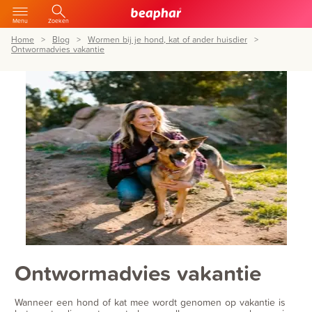
Menu
Zoeken
Home
Blog
Wormen bij je hond, kat of ander huisdier
Ontwormadvies vakantie
Ontwormadvies vakantie
Wanneer een hond of kat mee wordt genomen op vakantie is