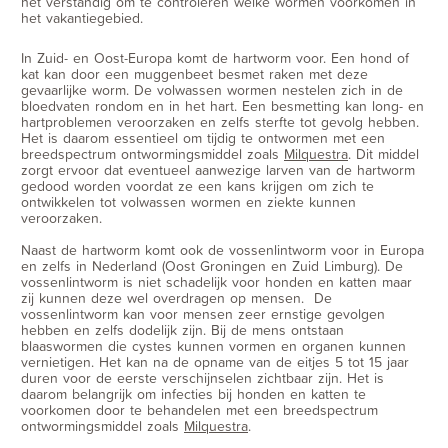
het verstandig om te controleren welke wormen voorkomen in
het vakantiegebied.
In Zuid- en Oost-Europa komt de hartworm voor. Een hond of
kat kan door een muggenbeet besmet raken met deze
gevaarlijke worm. De volwassen wormen nestelen zich in de
bloedvaten rondom en in het hart. Een besmetting kan long- en
hartproblemen veroorzaken en zelfs sterfte tot gevolg hebben.
Het is daarom essentieel om tijdig te ontwormen met een
breedspectrum ontwormingsmiddel zoals
Milquestra
. Dit middel
zorgt ervoor dat eventueel aanwezige larven van de hartworm
gedood worden voordat ze een kans krijgen om zich te
ontwikkelen tot volwassen wormen en ziekte kunnen
veroorzaken.
Naast de hartworm komt ook de vossenlintworm voor in Europa
en zelfs in Nederland (Oost Groningen en Zuid Limburg). De
vossenlintworm is niet schadelijk voor honden en katten maar
zij kunnen deze wel overdragen op mensen. De
vossenlintworm kan voor mensen zeer ernstige gevolgen
hebben en zelfs dodelijk zijn. Bij de mens ontstaan
blaaswormen die cystes kunnen vormen en organen kunnen
vernietigen. Het kan na de opname van de eitjes 5 tot 15 jaar
duren voor de eerste verschijnselen zichtbaar zijn. Het is
daarom belangrijk om infecties bij honden en katten te
voorkomen door te behandelen met een breedspectrum
ontwormingsmiddel zoals
Milquestra
.