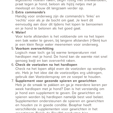
praat tegen je hond, beloon als hij/zij netjes met je
meeloopt en bouw dit langzaam verder op.
Extra commando's
Handig voor onderweg zijn de commando’s ‘links’ en
‘rechts’ voor als je de bocht om gaat. Je leert dit
eenvoudig aan door dit tijdens het lopen te benoemen
en je hond te belonen als het goed gaat.
Water!
Voor korte afstanden is het voldoende om na het lopen
een bak water te geven, bij langere afstanden (>5km) kun
je een klein flesje water meenemen voor onderweg.
Voorkom oververhitting
Logisch maar toch: ga bij warme temperaturen niet
hardlopen met je hond. De hond kan de warmte niet snel
genoeg kwijt en kan oververhit raken.
Check de voetzolen na het hardlopen
Check na het lopen altijd even de voetzolen op wondjes
etc. Heb je het idee dat de voetzooltjes erg uitdrogen,
gebruik dan Voetzolenspray om ze soepel te houden.
Supplement voor gezonde spieren en gewrichten
Heb je de smaak te pakken en ga je meerdere keren per
week hardlopen met je hond? Dan is het verstandig om
je hond een supplement te geven. De gewrichten en
spieren worden bij hardlopen namelijk best veel belast.
Supplementen ondersteunen de spieren en gewrichten
en houden ze in goede conditie. Beaphar heeft
verschillende supplementen voor gewrichten in het
assortiment.
Bekijk de Flexifit® producten hier.