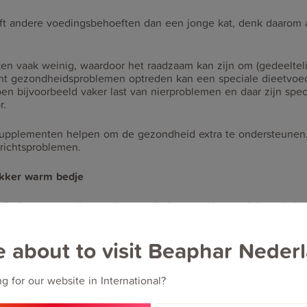
ft andere voedingsbehoeften dan een jonge kat, denk daarom
en vaak weinig, waardoor het raadzaam kan zijn om (gedeelteli
cht gezondheidsproblemen optreden kan een speciale dieetvoed
n bijvoorbeeld vaker last van nierproblemen en daar zijn spec
r.
upplementen helpen om de gezondheid extra te ondersteunen.
richtsproblemen.
ekker warm bedje
je is extra prettig voor katten die last van de gewrichten he
/dekentje of een radiator hangmat. Er zijn zelfs speciale warmt
lzaak.
e about to visit Beaphar Neder
niorproof
g for our website in International?
raag op de vensterbank of de bank maar zie je ‘m daar nu nooit 
ite heeft om erop te springen (gewrichtsproblemen). Zorg voor o