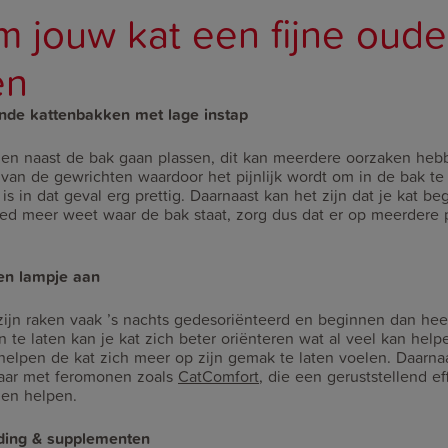
om jouw kat een fijne oude
en
ende kattenbakken met lage instap
en naast de bak gaan plassen, dit kan meerdere oorzaken hebb
ft van de gewrichten waardoor het pijnlijk wordt om in de bak 
is in dat geval erg prettig. Daarnaast kan het zijn dat je kat b
oed meer weet waar de bak staat, zorg dus dat er op meerdere
een lampje aan
zijn raken vaak ’s nachts gedesoriënteerd en beginnen dan hee
 te laten kan je kat zich beter oriënteren wat al veel kan hel
elpen de kat zich meer op zijn gemak te laten voelen. Daarnaa
baar met feromonen zoals
CatComfort
, die een geruststellend e
nen helpen.
ding & supplementen