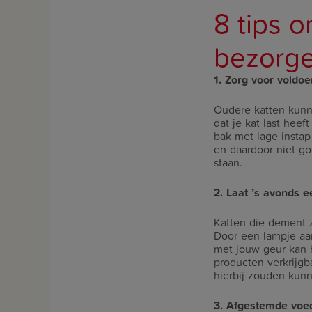
8 tips 
bezorg
1. Zorg voor voldo
Oudere katten kunn
dat je kat last hee
bak met lage instap 
en daardoor niet g
staan.
2. Laat ’s avonds 
Katten die dement 
Door een lampje aan
met jouw geur kan h
producten verkrijg
hierbij zouden kun
3. Afgestemde voe