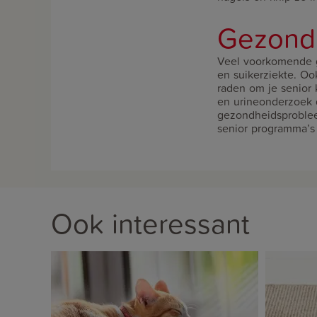
Gezondh
Veel voorkomende g
en suikerziekte. Oo
raden om je senior k
en urineonderzoek 
gezondheidsproblee
senior programma’s 
Ook interessant