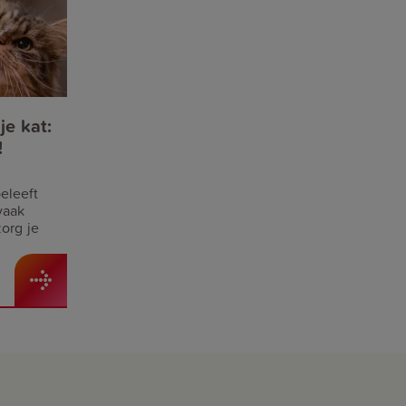
je kat:
!
beleeft
vaak
zorg je