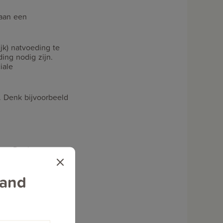
 aan een
jk) natvoeding te
ing nodig zijn.
iale
 Denk bijvoorbeeld
bben. Denk aan een
e producten te koop
land
meer liggen? Het kan
pstapjes zodat je