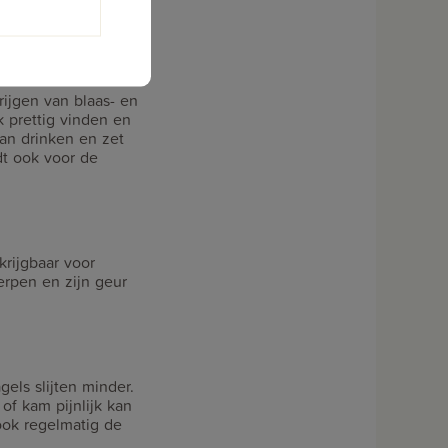
rijgen van blaas- en
k prettig vinden en
an drinken en zet
dt ook voor de
krijgbaar voor
erpen en zijn geur
ls slijten minder.
of kam pijnlijk kan
ook regelmatig de