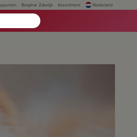
oppunten
Beaphar Zakelijk
Assortiment
Nederland