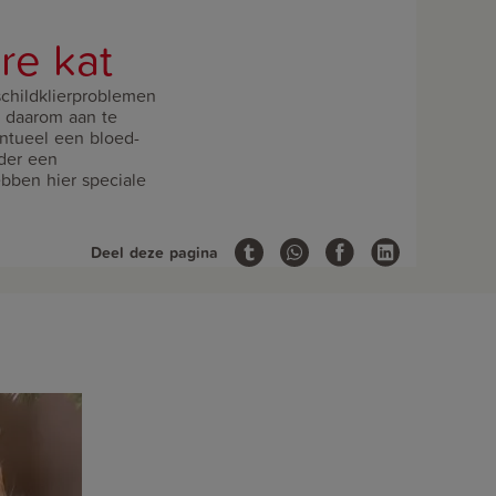
re kat
schildklierproblemen
s daarom aan te
entueel een bloed-
der een
bben hier speciale
Deel deze pagina