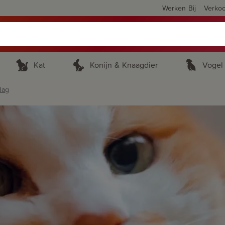
Werken Bij
Verko
Kat
Konijn & Knaagdier
Vogel
dag