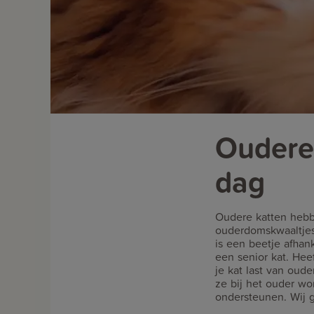
Oudere 
dag
Oudere katten hebbe
ouderdomskwaaltjes 
is een beetje afhank
een senior kat. Heef
je kat last van oud
ze bij het ouder wo
ondersteunen. Wij g