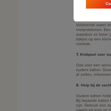
Co
kat makkelijk op zi
6. Zorg voor versc
Voldoende water dri
nierproblemen. Een 
waardoor ze beter 
bakjes op een klein
voerbak.
7. Krabpaal voor o
Ook voor een senior
oudere katten. Door
af zetten. Informeer
8. Help bij de vach
Oudere katten hebb
Bij bejaarde katten
zijn. Gebruik een z
nagels en knip ze in