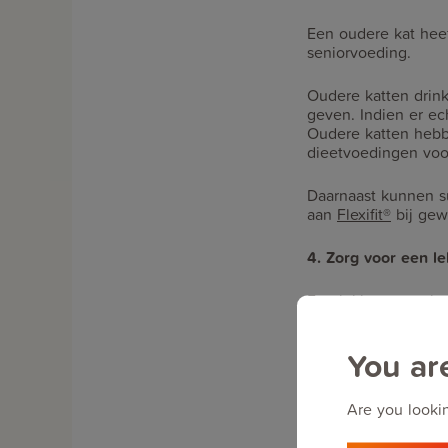
Een oudere kat hee
seniorvoeding.
Oudere katten drink
geven. Indien er e
Oudere katten hebbe
dieetvoedingen voo
Daarnaast kunnen s
aan
Flexifit®
bij gew
4. Zorg voor een l
Een lekker warm bed
extra fluffy mandje
bij de dierenspeciaa
You ar
5. Maak je huis se
Are you lookin
Lag je kat altijd g
zijn dat je kat moe