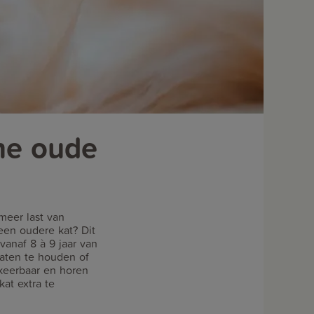
jne oude
meer last van
een oudere kat? Dit
 vanaf 8 à 9 jaar van
 gaten te houden of
mkeerbaar en horen
at extra te