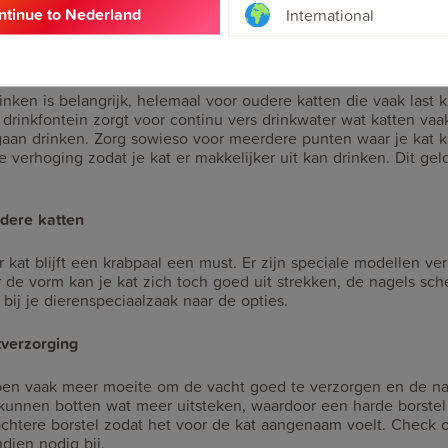
ntinue to Nederland
jn favoriete plekjes kan komen.
International
hillende goed bereikbare drinkplekken
nken is belangrijk, helemaal voor oudere katten die vaak last k
drinkfontein zorgt voor continu vers drinkwater wat katten vaa
gaan drinken. Zorg sowieso voor meerdere punten waar je kat k
e verhoging zodat je kat er makkelijker uit kan drinken. Dit gel
udere katten
 kat blijft een krabpaal een must. Er zijn speciale modellen ver
 de vorm kan je kat zich toch goed uit strekken, de nagels sch
 bij je dierenspeciaalzaak naar de opties.
tverzorging
en vaak meer moeite om de vacht goed te verzorgen en de nage
 kunnen botten wat meer uitsteken, waardoor een harde borstel 
achtere borstel zodat het voor de kat aangenaam voelt. Check 
dien nodig bij.