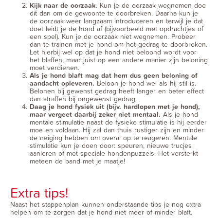
Kijk naar de oorzaak.
Kun je de oorzaak wegnemen doe
dit dan om de gewoonte te doorbreken. Daarna kun je
de oorzaak weer langzaam introduceren en terwijl je dat
doet leidt je de hond af (bijvoorbeeld met opdrachtjes of
een spel). Kun je de oorzaak niet wegnemen. Probeer
dan te trainen met je hond om het gedrag te doorbreken.
Let hierbij wel op dat je hond niet beloond wordt voor
het blaffen, maar juist op een andere manier zijn beloning
moet verdienen.
Als je hond blaft mag dat hem dus geen beloning of
aandacht opleveren.
Beloon je hond wel als hij stil is.
Belonen bij gewenst gedrag heeft langer en beter effect
dan straffen bij ongewenst gedrag.
Daag je hond fysiek uit (bijv.
hardlopen met je hond
),
maar vergeet daarbij zeker niet mentaal.
Als je hond
mentale stimulatie naast de fysieke stimulatie is hij eerder
moe en voldaan. Hij zal dan thuis rustiger zijn en minder
de neiging hebben om overal op te reageren. Mentale
stimulatie kun je doen door: speuren, nieuwe trucjes
aanleren of met speciale hondenpuzzels. Het versterkt
meteen de band met je maatje!
Extra tips!
Naast het stappenplan kunnen onderstaande tips je nog extra
helpen om te zorgen dat je hond niet meer of minder blaft.