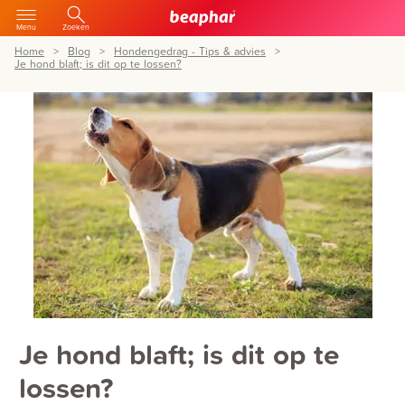
Menu
Zoeken
Home
Blog
Hondengedrag - Tips & advies
Je hond blaft; is dit op te lossen?
Je hond blaft; is dit op te
lossen?