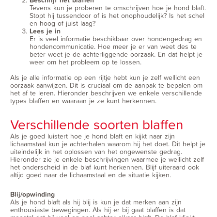
Beschrijf het blaffen
Tevens kun je proberen te omschrijven hoe je hond blaft.
Stopt hij tussendoor of is het onophoudelijk? Is het schel
en hoog of juist laag?
Lees je in
Er is veel informatie beschikbaar over hondengedrag en
hondencommunicatie. Hoe meer je er van weet des te
beter weet je de achterliggende oorzaak. En dat helpt je
weer om het probleem op te lossen.
Als je alle informatie op een rijtje hebt kun je zelf wellicht een
oorzaak aanwijzen. Dit is cruciaal om de aanpak te bepalen om
het af te leren. Hieronder beschrijven we enkele verschillende
types blaffen en waaraan je ze kunt herkennen.
Verschillende soorten blaffen
Als je goed luistert hoe je hond blaft en kijkt naar zijn
lichaamstaal kun je achterhalen waarom hij het doet. Dit helpt je
uiteindelijk in het oplossen van het ongewenste gedrag.
Hieronder zie je enkele beschrijvingen waarmee je wellicht zelf
het onderscheid in de blaf kunt herkennen. Blijf uiteraard ook
altijd goed naar de lichaamstaal en de situatie kijken.
Blij/opwinding
Als je hond blaft als hij blij is kun je dat merken aan zijn
enthousiaste bewegingen. Als hij er bij gaat blaffen is dat