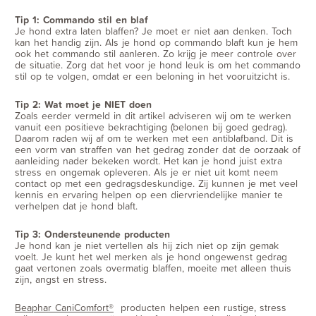
Tip 1: Commando stil en blaf
Je hond extra laten blaffen? Je moet er niet aan denken. Toch
kan het handig zijn. Als je hond op commando blaft kun je hem
ook het commando stil aanleren. Zo krijg je meer controle over
de situatie. Zorg dat het voor je hond leuk is om het commando
stil op te volgen, omdat er een beloning in het vooruitzicht is.
Tip 2: Wat moet je NIET doen
Zoals eerder vermeld in dit artikel adviseren wij om te werken
vanuit een positieve bekrachtiging (belonen bij goed gedrag).
Daarom raden wij af om te werken met een antiblafband. Dit is
een vorm van straffen van het gedrag zonder dat de oorzaak of
aanleiding nader bekeken wordt. Het kan je hond juist extra
stress en ongemak opleveren. Als je er niet uit komt neem
contact op met een gedragsdeskundige. Zij kunnen je met veel
kennis en ervaring helpen op een diervriendelijke manier te
verhelpen dat je hond blaft.
Tip 3: Ondersteunende producten
Je hond kan je niet vertellen als hij zich niet op zijn gemak
voelt. Je kunt het wel merken als je hond ongewenst gedrag
gaat vertonen zoals overmatig blaffen, moeite met alleen thuis
zijn, angst en stress.
Beaphar CaniComfort®
producten helpen een rustige, stress