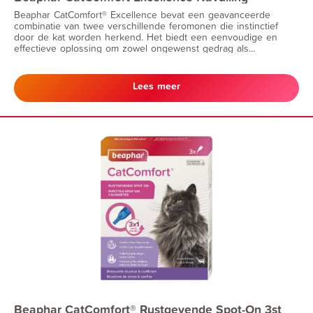
Beaphar CatComfort® Excellence bevat een geavanceerde
combinatie van twee verschillende feromonen die instinctief
door de kat worden herkend. Het biedt een eenvoudige en
effectieve oplossing om zowel ongewenst gedrag als
spanningen tussen katten te helpen verminderen. Beaphar
CatComfort® Excellence helpt katten en kittens te kalmeren.
Lees meer
Beaphar CatComfort® Rustgevende Spot-On 3st