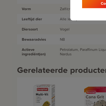
Co
Vorm
Zalf/creme
Leeftijd dier
Alle leeftijden
Diersoort
Vogel
Bewaaradvies
NB
Actieve
Petrolatum, Paraffinum Liq
ingrediënt(en)
Nardus
Gerelateerde producte