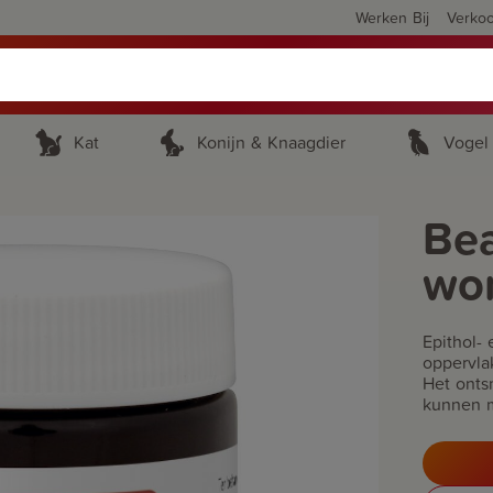
Werken Bij
Verko
Kat
Konijn & Knaagdier
Vogel
Bea
wo
Epithol-
oppervla
Het onts
kunnen m