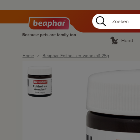
Hond
Home
Beaphar Epithol- en wondzalf 25g