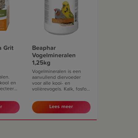
 Grit
Beaphar
Vogelmineralen
1,25kg
Vogelmineralen is een
alen.
aanvullend diervoeder
kool en
voor alle kooi- en
electeerde
volièrevogels. Kalk, fosfor
en voor
en oestergrit zorgen voor
rtering.
een goed ontwikkeld
r
Lees meer
beendergestel. De overige
mineralen zijn via
natuurlijk zeewier
toegevoegd.