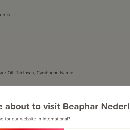
n is.
ver Oil, Triclosan, Cymbogan Nardus.
e about to visit Beaphar Neder
g for our website in International?