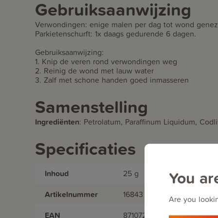
Gebruiksaanwijzing
Verwondingen: enige malen per dag tot wond geneze
Parkietenschurft: 1x daags gedurende 6 dagen.
Gebruiksaanwijzing:
1. Knip de veren rond verwondingen weg
2. Reinig de wond met lauw water
3. Zalf met schone handen goed inmasseren
Samenstelling
Ingrediënten
:
Petrolatum, Paraffinum Liquidum, Codli
Specificaties
You ar
Inhoud
25 g
Artikelnummer
16843
Are you lookin
EAN
8710729055213