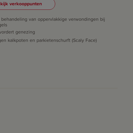
kijk verkooppunten
r behandeling van oppervlakkige verwondingen bij
gels
vordert genezing
en kalkpoten en parkietenschurft (Scaly Face)