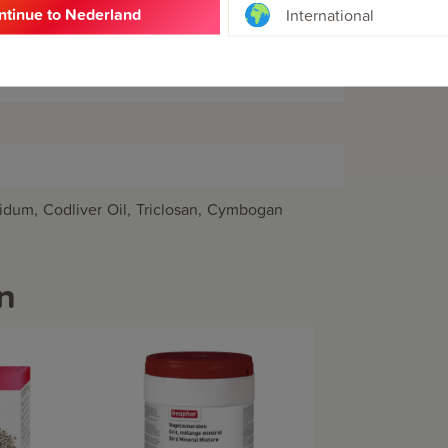
ntinue to Nederland
International
uidum, Codliver Oil, Triclosan, Cymbogan
n