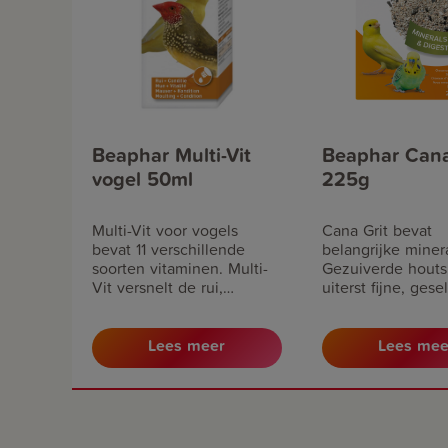
Beaphar Multi-Vit
Beaphar Cana
vogel 50ml
225g
Multi-Vit voor vogels
Cana Grit bevat
bevat 11 verschillende
belangrijke miner
soorten vitaminen. Multi-
Gezuiverde houts
Vit versnelt de rui,
uiterst fijne, ges
bevordert de conditie en
parelkiezels zorg
verhoogt de
een goede spijsve
zangprestaties.
Lees meer
Lees mee