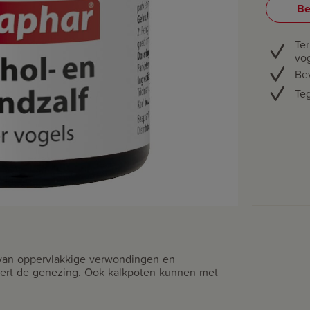
Be
Te
vo
Be
Teg
g van oppervlakkige verwondingen en
rdert de genezing. Ook kalkpoten kunnen met