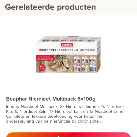
Gerelateerde producten
Beaphar Nierdieet Multipack 6x100g
Inhoud Nierdieet Multipack: 2x Nierdieet Taurine, 1x Nierdieet
Kip, 1x Nierdieet Zalm, 1x Nierdieet Lam en 1x Nierdieet Eend.
Complete en lekkere dieetvoeding voor katten ter
ondersteuning van de nierfunctie bij chronische
nierinsufficiëntie. Nierdieet is speciaal ontwikkeld voor katten
met nierproblemen, het bevat een beperkt gehalte aan eiwitten
en een laag fosforgehalte.