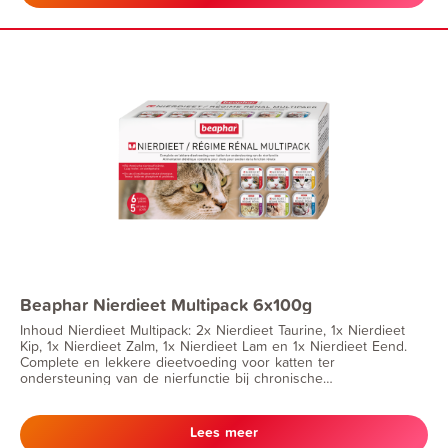
Beaphar Nierdieet Multipack 6x100g
Inhoud Nierdieet Multipack: 2x Nierdieet Taurine, 1x Nierdieet
Kip, 1x Nierdieet Zalm, 1x Nierdieet Lam en 1x Nierdieet Eend.
Complete en lekkere dieetvoeding voor katten ter
ondersteuning van de nierfunctie bij chronische
nierinsufficiëntie. Nierdieet is speciaal ontwikkeld voor katten
met nierproblemen, het bevat een beperkt gehalte aan eiwitten
en een laag fosforgehalte.
Lees meer