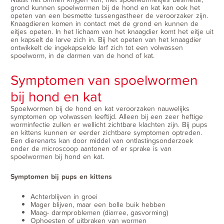
grond kunnen spoelwormen bij de hond en kat kan ook het
opeten van een besmette tussengastheer de veroorzaker zijn.
Knaagdieren komen in contact met de grond en kunnen de
eitjes opeten. In het lichaam van het knaagdier komt het eitje uit
en kapselt de larve zich in. Bij het opeten van het knaagdier
ontwikkelt de ingekapselde larf zich tot een volwassen
spoelworm, in de darmen van de hond of kat.
Symptomen van spoelwormen
bij hond en kat
Spoelwormen bij de hond en kat veroorzaken nauwelijks
symptomen op volwassen leeftijd. Alleen bij een zeer heftige
worminfectie zullen er wellicht zichtbare klachten zijn. Bij pups
en kittens kunnen er eerder zichtbare symptomen optreden.
Een dierenarts kan door middel van ontlastingsonderzoek
onder de microscoop aantonen of er sprake is van
spoelwormen bij hond en kat.
Symptomen bij pups en kittens
Achterblijven in groei
Mager blijven, maar een bolle buik hebben
Maag- darmproblemen (diarree, gasvorming)
Ophoesten of uitbraken van wormen