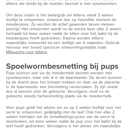
kittens die drinkt bij de moeder, besmet is met spoelwormen.
Om deze reden is het belangrijk om kittens vanaf 3 weken
leeftijd te ontwormen, ontworm dan op hetzelfde moment de
moederpoes. Zo worden de actief geworden larven meteen
bestrijd. Het ontwormen wordt na de eerste keer elke 2 weken
herhaald tot twee weken nadat de kitten voor het laatst bij de
moederpoes heeft gedronken. Daarna worden kittens
maandelijks ontwormd tot een leeftijd van 6 maanden. Gebruik
hiervoor een breed spectrum ontwormingsmiddel zoals
Milquestra voor kittens
.
Spoelwormbesmetting bij pups
Pups kunnen ook via de moedermelk besmet worden met
spoelwormen, maar ook al in de baarmoeder. De larven kunnen
bij de dracht door het lichaam trekken en daar via de placenta
in de baarmoeder een besmetting veroorzaken. Zij zijn veelal
dus al besmet vóór de geboorte. Vervolgens vindt na de
geboorte steeds herbesmetting plaats via de moedermelk.
Voor pups geldt het advies om ze op 2 weken leeftijd voor het
eerst te ontwormen, gelijktijdig met de teef. Ook hier elke 2
weken herhalen om de ontwikkelingscyclus van de worm te
doorbreken, tot twee weken nadat de pup voor het laatst bij de
teef heeft gedronken. Vervolgens is het advies om maandelijks