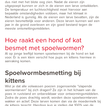
dus niet met het blote oog zien. Nadat de eieren zijn
uitgepoept kunnen er zich in de eieren een larve ontwikkelen.
De temperatuur en luchtvochtigheid moet hiervoor aan
bepaalde omstandigheden voldoen, maar het klimaat in
Nederland is gunstig. Als de eieren een larve bevatten, zijn de
eieren besmettelijk voor anderen. Deze larven kunnen wel een
jaar in de grond overleven en zijn goed bestand tegen de
meeste ontsmettingsmiddelen.
Hoe raakt een hond of kat
besmet met spoelwormen?
Al op jonge leeftijd komen spoelwormen bij de hond en kat
voor. Er is een klein verschil hoe pups en kittens hiermee in
aanraking komen.
Spoelwormbesmetting bij
kittens
Wist je dat alle volwassen poezen zogenoemde “slapende
wormenlarven” bij zich dragen? Ze zijn in het lichaam van de
poes in ruststand en onbereikbaar voor ontwormingsmiddelen.
Zodra de poes drachtig wordt, worden deze spoelwormlarven
wakker en actief. Deze larven komen dan via de moedermelk bij
de kittens terecht. Hierdoor kun je stellen dat 100% van de