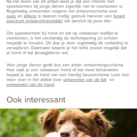
Na het lezen van dit artikel weet je dat een infectie met
spoelwormen bij jonge dieren eigenlijk niet te voorkomen is.
Regelmatig ontwormen volgens het ontwormschema voor
pups
en
kittens
is daarom nodig, gebruik hiervoor een
breed
spectrum ontwormingsmiddel
dat aansluit bij jouw dier.
Om spoelwormen bij hond en kat op volwassen leeftijd te
voorkomen, is het verstandig de leefomgeving zo schoon
mogelijk te houden. Dit doe je door regelmatig de ontlasting te
verwijderen. Daarnaast beperk je het liefst zoveel mogelijk dat
je hond of kat (knaag)dieren eet.
Voor jonge dieren geldt dus een ander ontwormingsschema.
Hoe vaak je een volwassen hond of kat moet behandelen
bepaal je aan de hand van een handig keuzeschema. Lees hier
meer over in het artikel over
ontwormen van de kat
en
ontwormen van de hond
.
Ook interessant