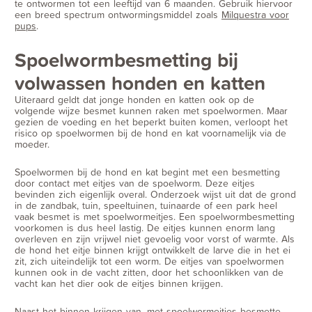
te ontwormen tot een leeftijd van 6 maanden. Gebruik hiervoor
een breed spectrum ontwormingsmiddel zoals
Milquestra voor
pups
.
Spoelwormbesmetting bij
volwassen honden en katten
Uiteraard geldt dat jonge honden en katten ook op de
volgende wijze besmet kunnen raken met spoelwormen. Maar
gezien de voeding en het beperkt buiten komen, verloopt het
risico op spoelwormen bij de hond en kat voornamelijk via de
moeder.
Spoelwormen bij de hond en kat begint met een besmetting
door contact met eitjes van de spoelworm. Deze eitjes
bevinden zich eigenlijk overal. Onderzoek wijst uit dat de grond
in de zandbak, tuin, speeltuinen, tuinaarde of een park heel
vaak besmet is met spoelwormeitjes. Een spoelwormbesmetting
voorkomen is dus heel lastig. De eitjes kunnen enorm lang
overleven en zijn vrijwel niet gevoelig voor vorst of warmte. Als
de hond het eitje binnen krijgt ontwikkelt de larve die in het ei
zit, zich uiteindelijk tot een worm. De eitjes van spoelwormen
kunnen ook in de vacht zitten, door het schoonlikken van de
vacht kan het dier ook de eitjes binnen krijgen.
Naast het binnen krijgen van, met spoelwormeitjes besmette,