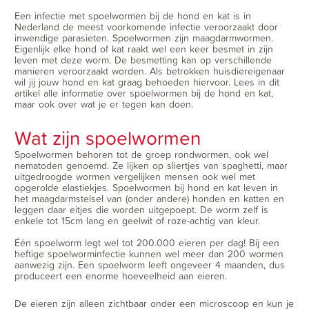
Een infectie met spoelwormen bij de hond en kat is in
Nederland de meest voorkomende infectie veroorzaakt door
inwendige parasieten. Spoelwormen zijn maagdarmwormen.
Eigenlijk elke hond of kat raakt wel een keer besmet in zijn
leven met deze worm. De besmetting kan op verschillende
manieren veroorzaakt worden. Als betrokken huisdiereigenaar
wil jij jouw hond en kat graag behoeden hiervoor. Lees in dit
artikel alle informatie over spoelwormen bij de hond en kat,
maar ook over wat je er tegen kan doen.
Wat zijn spoelwormen
Spoelwormen behoren tot de groep rondwormen, ook wel
nematoden genoemd. Ze lijken op sliertjes van spaghetti, maar
uitgedroogde wormen vergelijken mensen ook wel met
opgerolde elastiekjes. Spoelwormen bij hond en kat leven in
het maagdarmstelsel van (onder andere) honden en katten en
leggen daar eitjes die worden uitgepoept. De worm zelf is
enkele tot 15cm lang en geelwit of roze-achtig van kleur.
Één spoelworm legt wel tot 200.000 eieren per dag! Bij een
heftige spoelworminfectie kunnen wel meer dan 200 wormen
aanwezig zijn. Een spoelworm leeft ongeveer 4 maanden, dus
produceert een enorme hoeveelheid aan eieren.
De eieren zijn alleen zichtbaar onder een microscoop en kun je