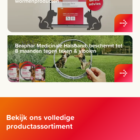
wormenproducten
Beaphar Medicinale Halsband: beschermt tot
8 maanden tegen teken & vlooien
Bekijk ons volledige
productassortiment