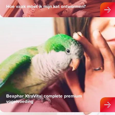
Hoe vaak moet ik mijn kat ontwormen?
Beaphar XtraVital complete premium
vogelvoeding