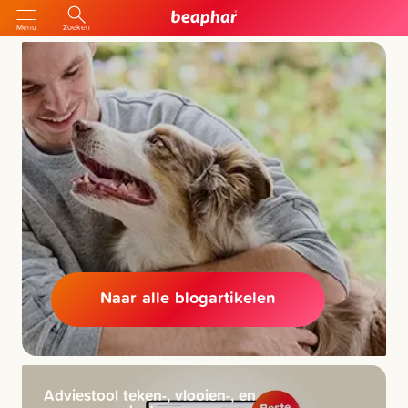
Menu
Zoeken
Naar alle blogartikelen
Adviestool teken-, vlooien-, en