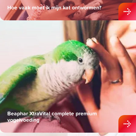
Hoe vaak moet ik mijn kat ontwormen?
Beaphar XtraVital complete premium
vogelvoeding