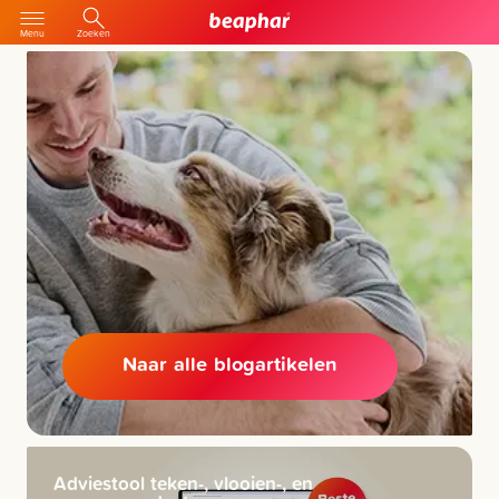
Menu
Zoeken
Naar alle blogartikelen
Adviestool teken-, vlooien-, en