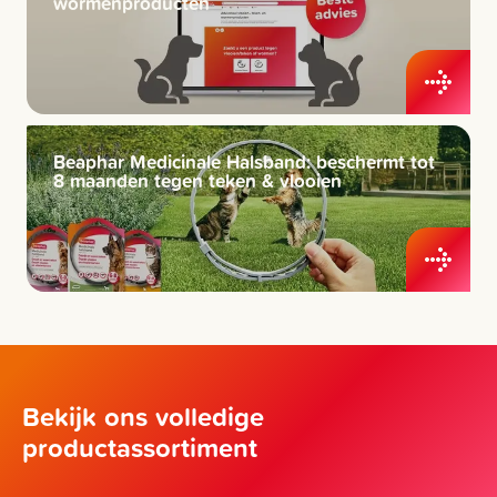
wormenproducten
Beaphar Medicinale Halsband: beschermt tot
8 maanden tegen teken & vlooien
Bekijk ons volledige
productassortiment