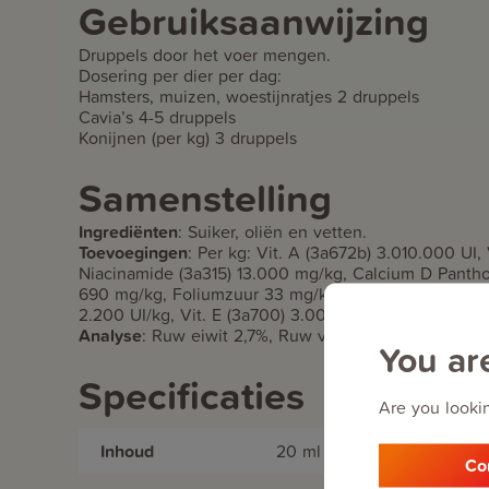
Gebruiksaanwijzing
Druppels door het voer mengen.
Dosering per dier per dag:
Hamsters, muizen, woestijnratjes 2 druppels
Cavia’s 4-5 druppels
Konijnen (per kg) 3 druppels
Samenstelling
Ingrediënten
:
Suiker, oliën en vetten.
Toevoegingen
:
Per kg: Vit. A (3a672b) 3.010.000 UI,
Niacinamide (3a315) 13.000 mg/kg, Calcium D Panthot
690 mg/kg, Foliumzuur 33 mg/kg, Vit. B12 4.300 μg/k
2.200 UI/kg, Vit. E (3a700) 3.000 UI/kg, Vit. K3 (3a7
Analyse
:
Ruw eiwit 2,7%, Ruw vet 5,5%, Ruw as 1,5
You ar
Specificaties
Are you lookin
Inhoud
20 ml
Co