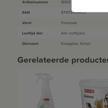
Artikelnummer
16100
EAN
8710729094137
Vorm
Vloeibaar
Leeftijd dier
Alle leeftijden
Diersoort
Knaagdier, Konijn
Gerelateerde producte