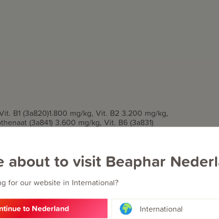
 Vit. B1 (3a820)1.800 mg/kg, Vit. B2 3.200 mg/kg,
henaat (3a841) 3.600 mg/kg, Vit. B6 (3a831)
g, Vit. C (3a300) 60.000 mg/kg, Vit. D3 (3a671)
10) 190 mg/kg
%, Vocht 52%, Ca 0,032%, P 0,027%, Na 0,8%.
e about to visit Beaphar Neder
g for our website in International?
ntinue to Nederland
International