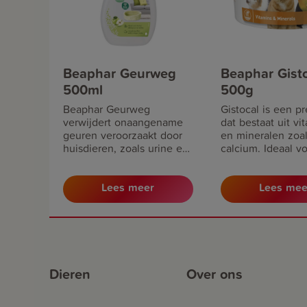
Beaphar Geurweg
Beaphar Gist
500ml
500g
Beaphar Geurweg
Gistocal is een pr
verwijdert onaangename
dat bestaat uit vi
geuren veroorzaakt door
en mineralen zoa
huisdieren, zoals urine en
calcium. Ideaal v
braaksel. Het product
dieren en als aan
zorgt voor een grondige
op (zelfbereide) 
Lees meer
Lees mee
reiniging. De toegevoegde
probiotica breken geuren
snel af en laten een laagje
achter tegen toekomstige
vervuilingen.
Dieren
Over ons