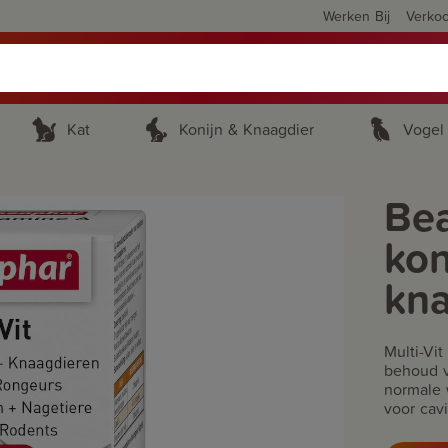
Werken Bij
Verko
Kat
Konijn & Knaagdier
Vogel
Bea
kon
kn
Multi-Vi
behoud v
normale 
voor cavi