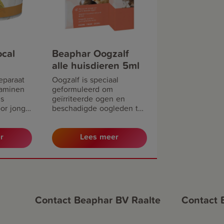
ocal
Beaphar Oogzalf
alle huisdieren 5ml
eparaat
Oogzalf is speciaal
taminen
geformuleerd om
ls
geïrriteerde ogen en
oor jonge
beschadigde oogleden te
vulling
verhelpen. Bevat vitamine
voeding.
A. Geschikt voor alle
r
Lees meer
huisdieren.
Contact Beaphar BV Raalte
Contact 