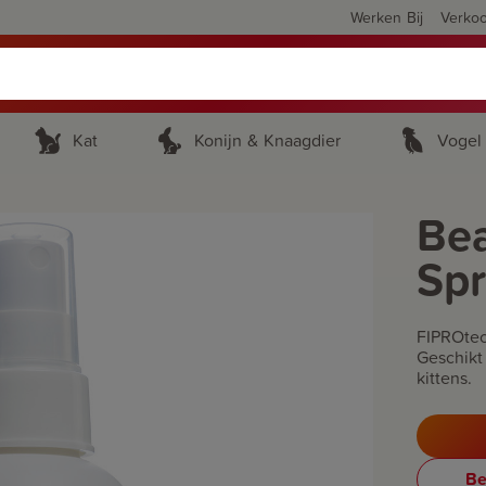
Werken Bij
Verko
Kat
Konijn & Knaagdier
Vogel
Be
Sp
FIPROtec
Geschikt
kittens.
Be