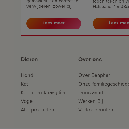
gemakkelijk en correct te
tegen teken en vl
verwijderen, zowel bij
Halsband, 1 x 38c
mens als dier. Dit is
Geschikt voor ho
belangrijk om te
8kg en ouder dan
voorkomen dat ze hun
Lees meer
Lees mee
weken leeftijd.
maaginhoud (met
Werkingsduur tot
gevaarlijke ziektekiemen)
maanden.
over kunnen dragen.
Dieren
Over ons
Hond
Over Beaphar
Kat
Onze familiegeschied
Konijn en knaagdier
Duurzaamheid
Vogel
Werken Bij
Alle producten
Verkooppunten