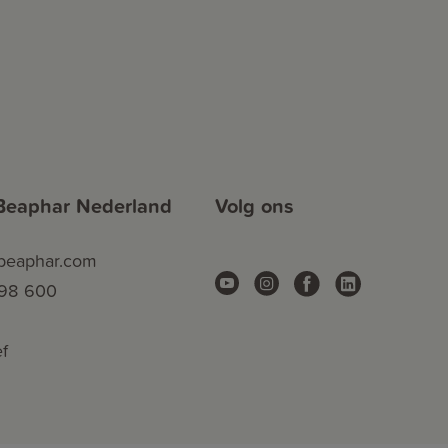
Beaphar Nederland
Volg ons
.beaphar.com
 98 600
f