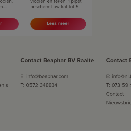
ooien.
vlooien en teken. 1 pipet
m.
beschermt uw kat tot 5
nden tot
weken tegen vlooien en
 7
doodt aanwezige teken.
r
Lees meer
Geschikt voor katten vanaf
 8
8 weken en een gewicht
vanaf 1kg
Contact Beaphar BV Raalte
Contact 
E: info@beaphar.com
E: info@nl
enis
T: 0572 348834
T: 073 59
Contact
Nieuwsbrie