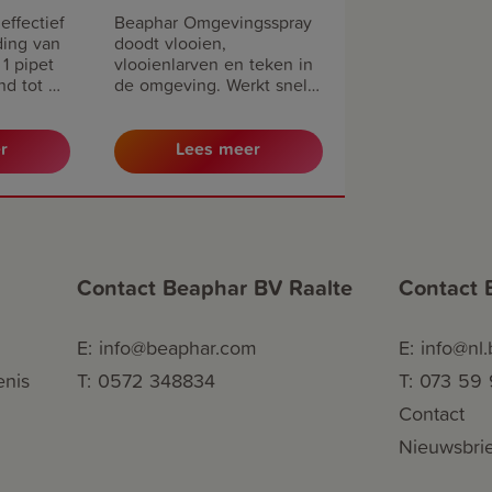
effectief
Beaphar Omgevingsspray
ding van
doodt vlooien,
1 pipet
vlooienlarven en teken in
d tot 5
de omgeving. Werkt snel
ien en
en blijft 6 maanden actief.
n teken.
Voldoende om 140m2 te
nden
behandelen.
r
Lees meer
n een
t 20kg.
Contact Beaphar BV Raalte
Contact 
E: info@beaphar.com
E: info@nl
enis
T: 0572 348834
T: 073 59
Contact
Nieuwsbrie