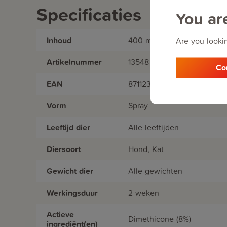
Specificaties
You ar
Inhoud
400 ml
Are you lookin
Artikelnummer
13548
Co
EAN
8711231135486
Vorm
Spray
Leeftijd dier
Alle leeftijden
Diersoort
Hond, Kat
Gewicht dier
Alle gewichten
Werkingsduur
2 weken
Actieve
Dimethicone (8%)
ingrediënt(en)