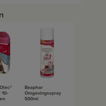
n
Otec®
Beaphar
 10-
Omgevingsspray
ten
500ml