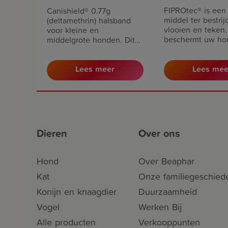
FIPROtec® is een 
Canishield® 0.77g
middel ter bestrij
(deltamethrin) halsband
vlooien en teken. 
voor kleine en
beschermt uw hon
middelgrote honden. Dit
weken tegen vloo
diergeneesmiddel doodt
tot 4 weken tege
teken gedurende 6
Geschikt voor ho
maanden, vlooien
Lees meer
Lees mee
vanaf 8 weken e
gedurende 16 weken en
gewicht van 10 to
doodt en weert
zandvliegen gedurende
5,5 maanden. Voor
honden vanaf 7 weken.
Dieren
Over ons
Hond
Over Beaphar
Kat
Onze familiegeschied
Konijn en knaagdier
Duurzaamheid
Vogel
Werken Bij
Alle producten
Verkooppunten