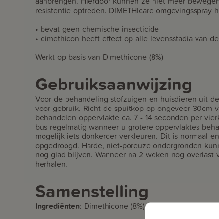
aanbrengen. Hierdoor kunnen ze niet meer bewege
resistentie optreden. DIMETHIcare omgevingsspray 
• bevat geen chemische insecticide
• dimethicon heeft effect op alle levensstadia van de
Werkt op basis van Dimethicone (8%)
Gebruiksaanwijzing
Voor de behandeling stofzuigen en huisdieren uit d
voor gebruik. Richt de spuitkop op ongeveer 30cm v
behandelen oppervlakte ca. 7 - 14 seconden per vier
bus regelmatig wanneer u grotere oppervlaktes be
mogelijk iets donkerder verkleuren. Dit is normaal en
opgedroogd. Harde, niet-poreuze ondergronden kunn
nog glad blijven. Wanneer na 2 weken nog overlast 
herhalen.
Samenstelling
Ingrediënten
:
Dimethicone (8%).