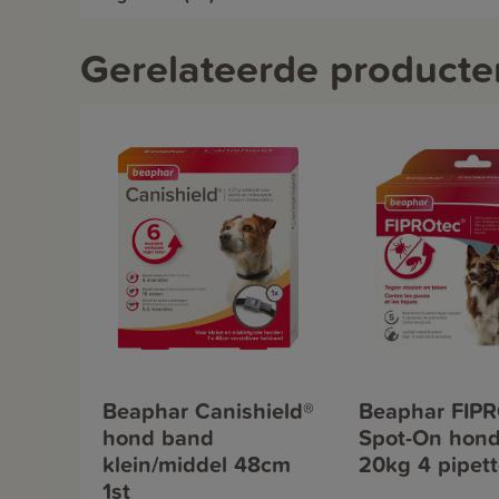
Gerelateerde producte
Beaphar Canishield®
Beaphar FIPR
hond band
Spot-On hond
klein/middel 48cm
20kg 4 pipet
1st