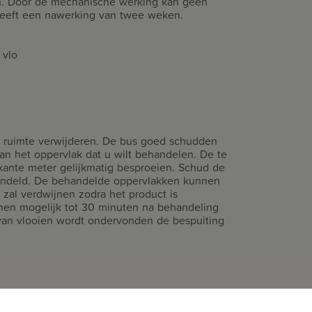
n. Door de mechanische werking kan geen
heeft een nawerking van twee weken.
 vlo
e ruimte verwijderen. De bus goed schudden
an het oppervlak dat u wilt behandelen. De te
kante meter gelijkmatig besproeien. Schud de
handeld. De behandelde oppervlakken kunnen
 zal verdwijnen zodra het product is
en mogelijk tot 30 minuten na behandeling
van vlooien wordt ondervonden de bespuiting