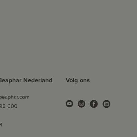
Beaphar Nederland
Volg ons
.beaphar.com
 98 600
f