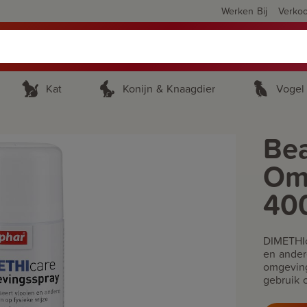
Werken Bij
Verko
Kat
Konijn & Knaagdier
Vogel
Be
Om
40
DIMETHIc
en ander
omgeving
gebruik 