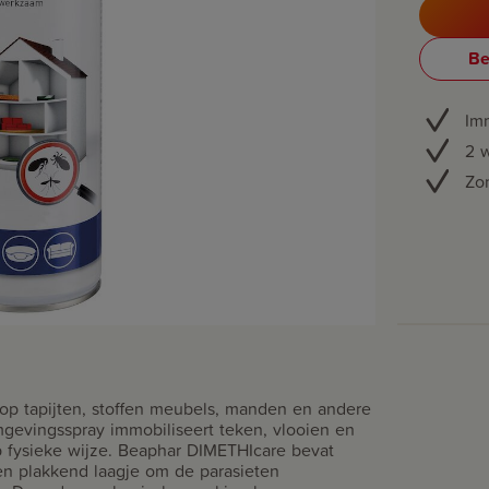
Be
Imm
2 
Zo
op tapijten, stoffen meubels, manden en andere
mgevingsspray immobiliseert teken, vlooien en
p fysieke wijze. Beaphar DIMETHIcare bevat
een plakkend laagje om de parasieten