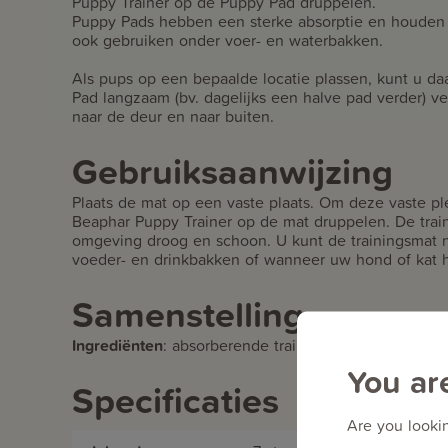
Puppy Trainer op de Puppy Pad druppelen.
Puppy Pads hebben een sterke absorptie en houden 
ook gebruiken onder voer- en waterbakken.
Als pups op een bepaalde locatie plassen, kunt u 
Pad langzaam (bv. dagelijks een halve pad verder) ve
naar de deur en naar buiten.
Gebruiksaanwijzing
Plaats de mat op een vaste plaats. Om deze vaste pl
Beaphar Puppy Trainer op de mat druppelen. De trai
omgeving droog en schoon. U kunt de trainingsmat na
voeder- en drinkbakken of wanneer uw hond of kat h
Samenstelling
Ingrediënten
:
absorberende trainingsmatten
You ar
Specificaties
Are you lookin