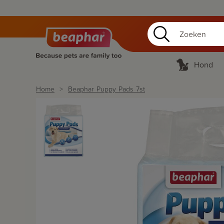
Hond
Home
Beaphar Puppy Pads 7st