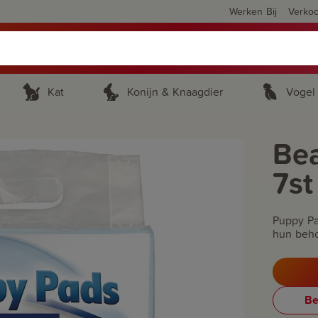
Werken Bij
Verko
Kat
Konijn & Knaagdier
Vogel
Be
7st
Puppy Pa
hun beho
Be