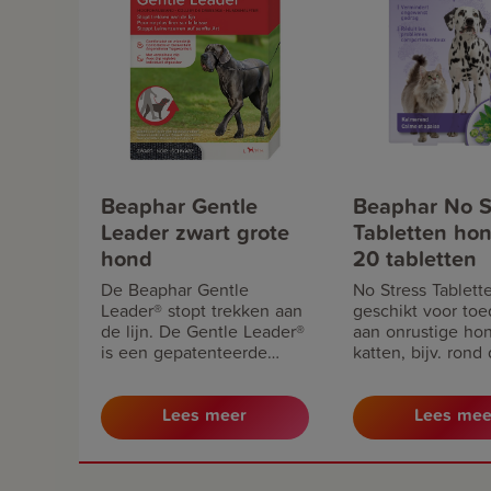
Beaphar Gentle
Beaphar No S
Leader zwart grote
Tabletten ho
hond
20 tabletten
De Beaphar Gentle
No Stress Tablette
Leader® stopt trekken aan
geschikt voor toe
de lijn. De Gentle Leader®
aan onrustige ho
is een gepatenteerde
katten, bijv. rond
hoofdhalsband die
jaarwisseling (vuu
aanbevolen wordt door
bij onweer, alarm,
Lees meer
Lees mee
dierenartsen,
hondentrainers en
hondengedragsdeskundigen
van over de hele wereld.