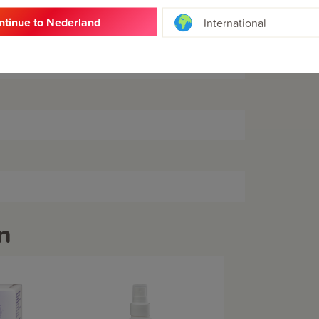
ntinue to Nederland
International
n