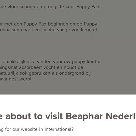
de vloer schoon en droog. Je kunt Puppy Pads
daar met een Puppy Pad beginnen en de Puppy
rplaatsen naar een locatie van je voorkeur, of
ek makkelijker te vinden voor uw puppy kunt u
ningsmat absorbeert vocht en houdt de
tuurlijk ook gebruiken als ondergrond bij
aar nest werpt.
e about to visit Beaphar Neder
g for our website in International?