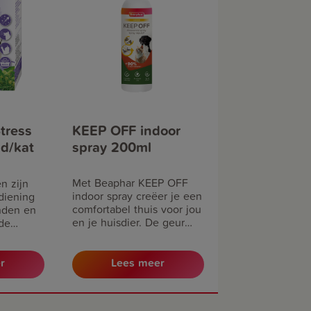
tress
KEEP OFF indoor
nd/kat
spray 200ml
Met Beaphar KEEP OFF
n zijn
indoor spray creëer je een
diening
comfortabel thuis voor jou
nden en
en je huisdier. De geur
 de
van de spray traint
rwerk),
huisdieren om behandelde
 enz.
plekken te vermijden en
r
Lees meer
weert marters. Dit helpt
urinemarkeringen, krabben
en bijten aan meubels,