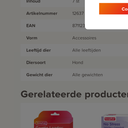
Inhoud
7 st
Co
Artikelnummer
12637
EAN
8711231126378
Vorm
Accessoires
Leeftijd dier
Alle leeftijden
Diersoort
Hond
Gewicht dier
Alle gewichten
Gerelateerde producte