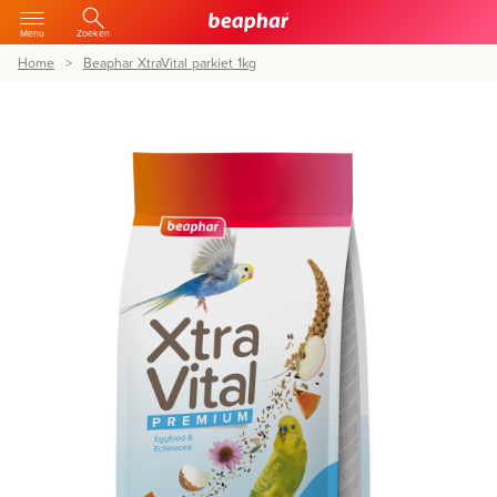
Menu
Zoeken
Home
Beaphar XtraVital parkiet 1kg