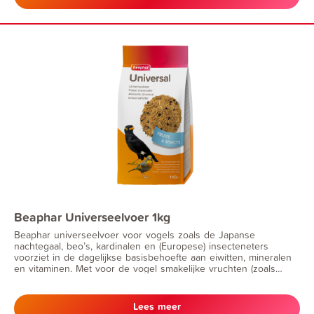
Beaphar Universeelvoer 1kg
Beaphar universeelvoer voor vogels zoals de Japanse
nachtegaal, beo’s, kardinalen en (Europese) insecteneters
voorziet in de dagelijkse basisbehoefte aan eiwitten, mineralen
en vitaminen. Met voor de vogel smakelijke vruchten (zoals
rozijnen en jeneverbessen) en gedroogde meelwormen. Ook
geschikt als aanvullende voeding naast een zaadmengsel
Lees meer