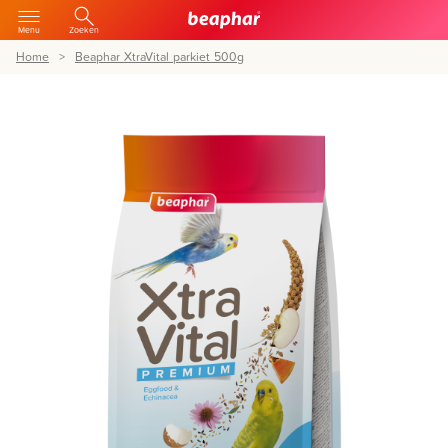
Menu
Zoeken
Home
Beaphar XtraVital parkiet 500g