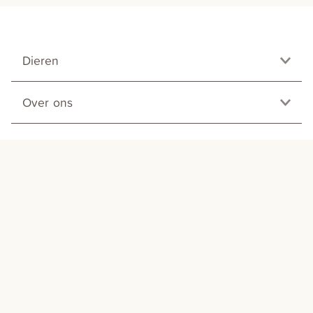
Dieren
Over ons
Contact Beaphar BV Raalte
Contact Beaphar Nederland
Volg ons