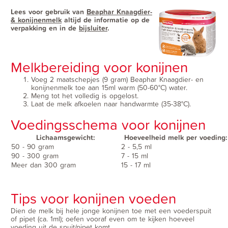
Lees voor gebruik van
Beaphar Knaagdier-
& konijnenmelk
altijd de informatie op de
verpakking en in de
bijsluiter
.
Melkbereiding voor konijnen
Voeg 2 maatschepjes (9 gram) Beaphar Knaagdier- en
konijnenmelk toe aan 15ml warm (50-60°C) water.
Meng tot het volledig is opgelost.
Laat de melk afkoelen naar handwarmte (35-38°C).
Voedingsschema voor konijnen
Lichaamsgewicht:
Hoeveelheid melk per voeding:
50 - 90 gram
2 - 5,5 ml
90 - 300 gram
7 - 15 ml
Meer dan 300 gram
15 - 17 ml
Tips voor konijnen voeden
Dien de melk bij hele jonge konijnen toe met een voederspuit
of pipet (ca. 1ml); oefen vooraf even om te kijken hoeveel
voeding uit de spuit/pipet komt.