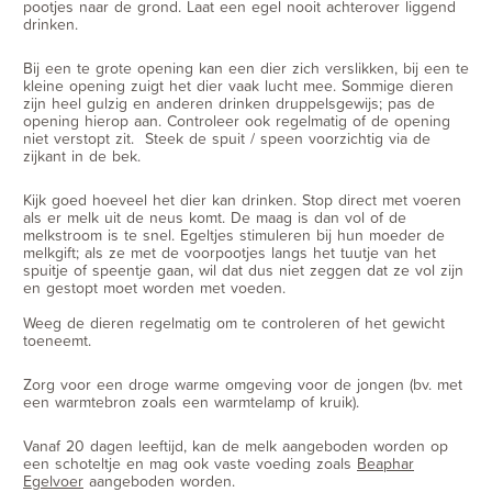
pootjes naar de grond. Laat een egel nooit achterover liggend
drinken.
Bij een te grote opening kan een dier zich verslikken, bij een te
kleine opening zuigt het dier vaak lucht mee. Sommige dieren
zijn heel gulzig en anderen drinken druppelsgewijs; pas de
opening hierop aan. Controleer ook regelmatig of de opening
niet verstopt zit. Steek de spuit / speen voorzichtig via de
zijkant in de bek.
Kijk goed hoeveel het dier kan drinken. Stop direct met voeren
als er melk uit de neus komt. De maag is dan vol of de
melkstroom is te snel. Egeltjes stimuleren bij hun moeder de
melkgift; als ze met de voorpootjes langs het tuutje van het
spuitje of speentje gaan, wil dat dus niet zeggen dat ze vol zijn
en gestopt moet worden met voeden.
Weeg de dieren regelmatig om te controleren of het gewicht
toeneemt.
Zorg voor een droge warme omgeving voor de jongen (bv. met
een warmtebron zoals een warmtelamp of kruik).
Vanaf 20 dagen leeftijd, kan de melk aangeboden worden op
een schoteltje en mag ook vaste voeding zoals
Beaphar
Egelvoer
aangeboden worden.