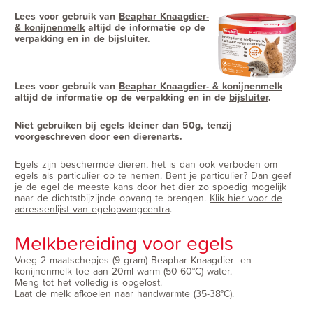
Lees voor gebruik van
Beaphar Knaagdier-
& konijnenmelk
altijd de informatie op de
verpakking en in de
bijsluiter
.
Lees voor gebruik van
Beaphar Knaagdier- & konijnenmelk
altijd de informatie op de verpakking en in de
bijsluiter
.
Niet gebruiken bij egels kleiner dan 50g, tenzij
voorgeschreven door een dierenarts.
Egels zijn beschermde dieren, het is dan ook verboden om
egels als particulier op te nemen. Bent je particulier? Dan geef
je de egel de meeste kans door het dier zo spoedig mogelijk
naar de dichtstbijzijnde opvang te brengen.
Klik hier voor de
adressenlijst van egelopvangcentra
.
Melkbereiding voor egels
Voeg 2 maatschepjes (9 gram) Beaphar Knaagdier- en
konijnenmelk toe aan 20ml warm (50-60°C) water.
Meng tot het volledig is opgelost.
Laat de melk afkoelen naar handwarmte (35-38°C).