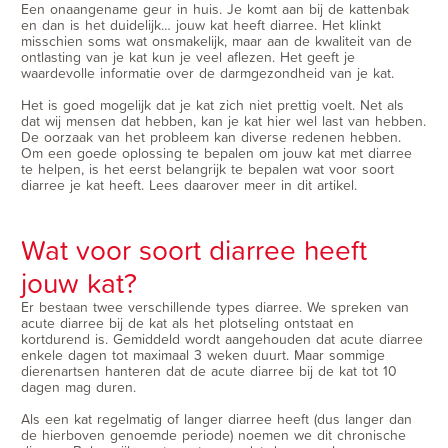
Een onaangename geur in huis. Je komt aan bij de kattenbak
en dan is het duidelijk… jouw kat heeft diarree. Het klinkt
misschien soms wat onsmakelijk, maar aan de kwaliteit van de
ontlasting van je kat kun je veel aflezen. Het geeft je
waardevolle informatie over de darmgezondheid van je kat.
Het is goed mogelijk dat je kat zich niet prettig voelt. Net als
dat wij mensen dat hebben, kan je kat hier wel last van hebben.
De oorzaak van het probleem kan diverse redenen hebben.
Om een goede oplossing te bepalen om jouw kat met diarree
te helpen, is het eerst belangrijk te bepalen wat voor soort
diarree je kat heeft. Lees daarover meer in dit artikel.
Wat voor soort diarree heeft
jouw kat?
Er bestaan twee verschillende types diarree. We spreken van
acute diarree bij de kat als het plotseling ontstaat en
kortdurend is. Gemiddeld wordt aangehouden dat acute diarree
enkele dagen tot maximaal 3 weken duurt. Maar sommige
dierenartsen hanteren dat de acute diarree bij de kat tot 10
dagen mag duren.
Als een kat regelmatig of langer diarree heeft (dus langer dan
de hierboven genoemde periode) noemen we dit chronische