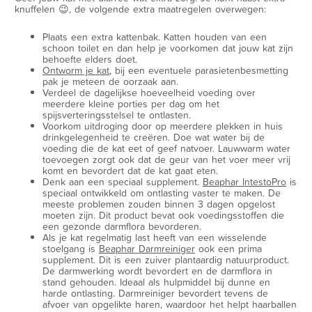
knuffelen 😉, de volgende extra maatregelen overwegen:
Plaats een extra kattenbak. Katten houden van een
schoon toilet en dan help je voorkomen dat jouw kat zijn
behoefte elders doet.
Ontworm je kat
, bij een eventuele parasietenbesmetting
pak je meteen de oorzaak aan.
Verdeel de dagelijkse hoeveelheid voeding over
meerdere kleine porties per dag om het
spijsverteringsstelsel te ontlasten.
Voorkom uitdroging door op meerdere plekken in huis
drinkgelegenheid te creëren. Doe wat water bij de
voeding die de kat eet of geef natvoer. Lauwwarm water
toevoegen zorgt ook dat de geur van het voer meer vrij
komt en bevordert dat de kat gaat eten.
Denk aan een speciaal supplement.
Beaphar IntestoPro
is
speciaal ontwikkeld om ontlasting vaster te maken. De
meeste problemen zouden binnen 3 dagen opgelost
moeten zijn. Dit product bevat ook voedingsstoffen die
een gezonde darmflora bevorderen.
Als je kat regelmatig last heeft van een wisselende
stoelgang is
Beaphar Darmreiniger
ook een prima
supplement. Dit is een zuiver plantaardig natuurproduct.
De darmwerking wordt bevordert en de darmflora in
stand gehouden. Ideaal als hulpmiddel bij dunne en
harde ontlasting. Darmreiniger bevordert tevens de
afvoer van opgelikte haren, waardoor het helpt haarballen