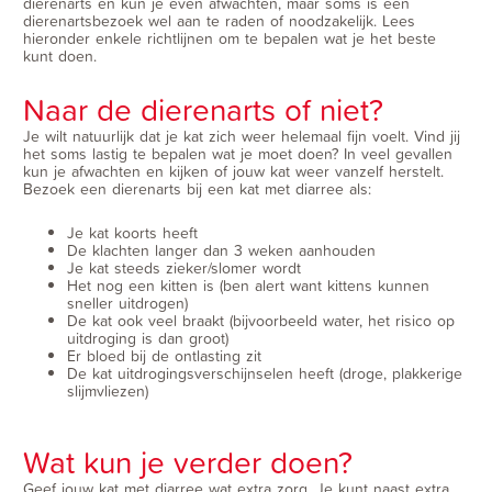
dierenarts en kun je even afwachten, maar soms is een
dierenartsbezoek wel aan te raden of noodzakelijk. Lees
hieronder enkele richtlijnen om te bepalen wat je het beste
kunt doen.
Naar de dierenarts of niet?
Je wilt natuurlijk dat je kat zich weer helemaal fijn voelt. Vind jij
het soms lastig te bepalen wat je moet doen? In veel gevallen
kun je afwachten en kijken of jouw kat weer vanzelf herstelt.
Bezoek een dierenarts bij een kat met diarree als:
Je kat koorts heeft
De klachten langer dan 3 weken aanhouden
Je kat steeds zieker/slomer wordt
Het nog een kitten is (ben alert want kittens kunnen
sneller uitdrogen)
De kat ook veel braakt (bijvoorbeeld water, het risico op
uitdroging is dan groot)
Er bloed bij de ontlasting zit
De kat uitdrogingsverschijnselen heeft (droge, plakkerige
slijmvliezen)
Wat kun je verder doen?
Geef jouw kat met diarree wat extra zorg. Je kunt naast extra