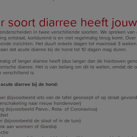
r soort diarree heeft jou
nderscheiden in twee verschillende soorten. We spreken van a
ling ontstaat, kortdurend is en niet regelmatig terug komt. Ove
illende inzichten. Het duurt enkele dagen tot maximaal 3 weke
aan dat acute diarree bij de hond tot 10 dagen mag duren.
atig of langer diarree heeft (dus langer dan de hierboven ge
nische diarree. Het is van belang om dit te weten, omdat de 
 verschillend is.
cute diarree bij de hond:
oer (bijvoorbeeld iets van de tafel gesnoept of op straat gevo
verschakeling naar nieuw hondenvoer)
g (bijvoorbeeld Parvo-, Rota- of Coronavirus)
dsel
r (bijvoorbeeld de sloot of in de tuin)
enk aan wormen of Giardia)
ectie