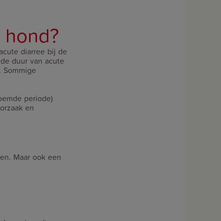
w hond?
cute diarree bij de
r de duur van acute
n. Sommige
noemde periode)
oorzaak en
nden. Maar ook een