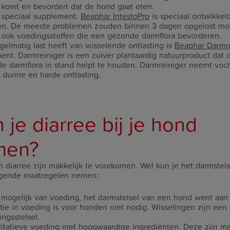
j komt en bevordert dat de hond gaat eten.
 speciaal supplement.
Beaphar IntestoPro
is speciaal ontwikkel
en. De meeste problemen zouden binnen 3 dagen opgelost moet
 ook voedingsstoffen die een gezonde darmflora bevorderen.
gelmatig last heeft van wisselende ontlasting is
Beaphar Darmre
ent. Darmreiniger is een zuiver plantaardig natuurproduct dat
de darmflora in stand helpt te houden. Darmreiniger neemt voch
j dunne en harde ontlasting.
je diarree bij je hond
men?
n diarree zijn makkelijk te voorkomen. Wel kun je het darmstel
lgende maatregelen nemen:
 mogelijk van voeding, het darmstelsel van een hond went aa
tie in voeding is voor honden niet nodig. Wisselingen zijn een 
ingsstelsel.
itatieve voeding met hoogwaardige ingrediënten. Deze zijn mak