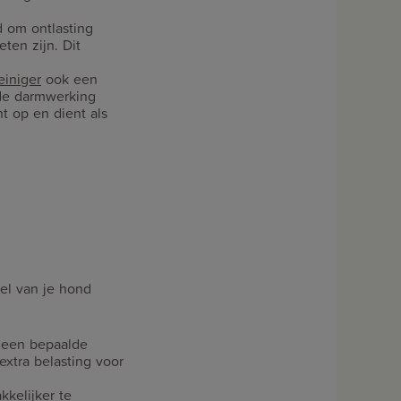
d om ontlasting
en zijn. Dit
iniger
ook een
 de darmwerking
t op en dient als
sel van je hond
n een bepaalde
extra belasting voor
kelijker te