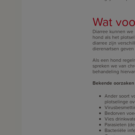
Wat voo
Diarree kunnen we o
hond als het plotse
diarree zijn versch
dierenartsen geven 
Als een hond regelm
spreken we van chro
behandeling hiervan
Bekende oorzaken a
Ander soort v
plotselinge o
Virusbesmettin
Bedorven voe
Vies drinkwate
Parasieten (d
Bacteriële inf