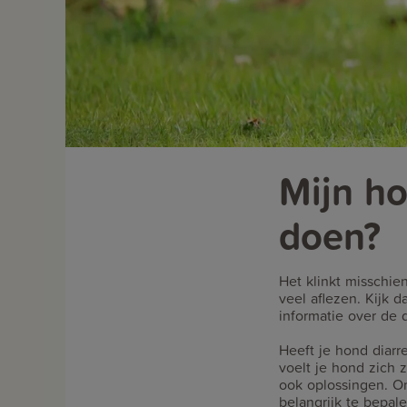
Mijn ho
doen?
Het klinkt misschie
veel aflezen. Kijk d
informatie over de
Heeft je hond diarr
voelt je hond zich z
ook oplossingen. Om
belangrijk te bepale