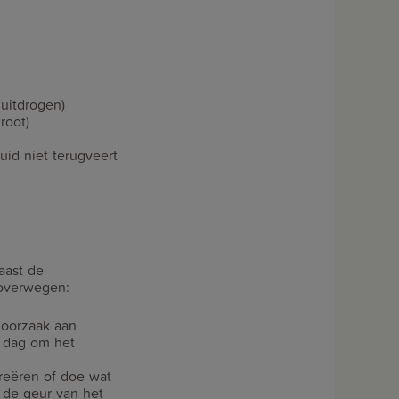
uitdrogen)
root)
uid niet terugveert
aast de
 overwegen:
 oorzaak aan
r dag om het
reëren of doe wat
 de geur van het