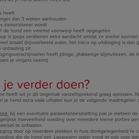
s heeft
langer dan 3 weken aanhouden
s zieker/slomer wordt
at de hond een vreemd voorwerp heeft opgegeten
up is (pups verdienen extra aandacht omdat ze sneller kunnen 
el braakt (bijvoorbeeld water, het risico op uitdroging is dan g
 ontlasting zit
gingsverschijnselen heeft (droge, plakkerige slijmvliezen, de h
ssen je vingers neemt)
 je verder doen?
ee heeft wil je dit ongemak vanzelfsprekend graag oplossen. N
en je hond extra vaak uitlaten kun je de volgende maatregelen
ond
, bij een eventuele parasietenbesmetting pak je meteen de
gelijkse hoeveelheid voeding over meerdere kleine porties pe
stelsel te ontlasten.
oging door op meerdere plekken in huis drinkgelegenheid te c
voeding die de hond eet. Lauwwarm water zorgt er ook voor dat