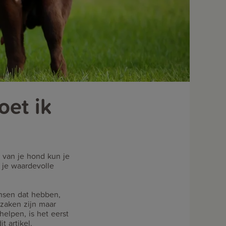
oet ik
g van je hond kun je
t je waardevolle
ensen dat hebben,
rzaken zijn maar
elpen, is het eerst
t artikel.