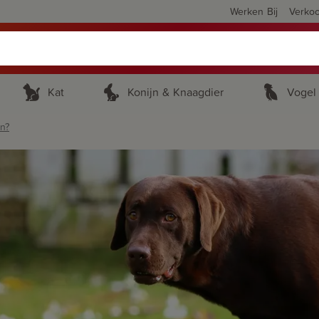
Werken Bij
Verko
Kat
Konijn & Knaagdier
Vogel
en?