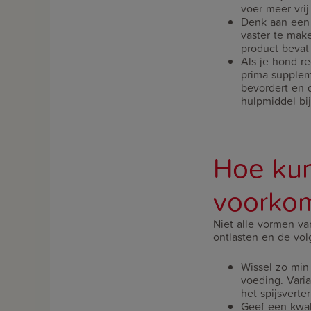
voer meer vri
Denk aan een
vaster te mak
product bevat
Als je hond re
prima supplem
bevordert en 
hulpmiddel bi
Hoe kun 
voorko
Niet alle vormen va
ontlasten en de vo
Wissel zo min
voeding. Varia
het spijsverter
Geef een kwal