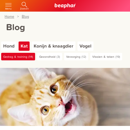
Menu
Zoeken
Home
Blog
Blog
Hond
Kat
Konijn & knaagdier
Vogel
Gedrag & training
14
Gezondheid
3
Verzorging
12
Vlooien & teken
19
Voeding & snacks
4
Wormen
15