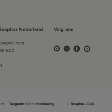
Beaphar Nederland
Volg ons
.beaphar.com
 98 600
f
ies
Toegankelijkheidsverklaring
© Beaphar 2026