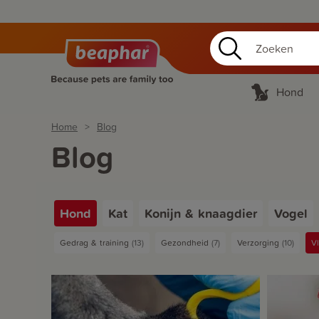
Hond
Home
Blog
Blog
Hond
Kat
Konijn & knaagdier
Vogel
Gedrag & training
13
Gezondheid
7
Verzorging
10
V