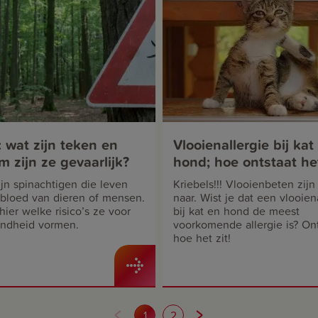
 wat zijn teken en
Vlooienallergie bij kat
 zijn ze gevaarlijk?
hond; hoe ontstaat he
wat kun je doen?
jn spinachtigen die leven
Kriebels!!! Vlooienbeten zijn
 bloed van dieren of mensen.
naar. Wist je dat een vlooien
ier welke risico’s ze voor
bij kat en hond de meest
ndheid vormen.
voorkomende allergie is? On
hoe het zit!
1
2