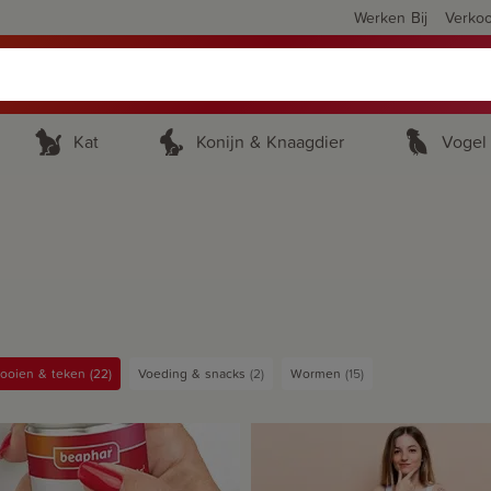
Werken Bij
Verko
Kat
Konijn & Knaagdier
Vogel
looien & teken
22
Voeding & snacks
2
Wormen
15