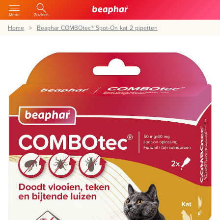
Menu
Zoeken
Home
Beaphar COMBOtec® Spot-On kat 2 pipetten