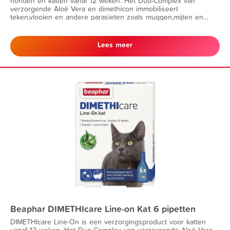
honden en katten vanaf 12 weken. Het Duo-Complex van
verzorgende Aloë Vera en dimethicon immobiliseert
teken,vlooien en andere parasieten zoals muggen,mijten en
luizen op puur fysieke wijze.
Lees meer
Beaphar DIMETHIcare Line-on Kat 6 pipetten
DIMETHIcare Line-On is een verzorgingsproduct voor katten
vanaf 12 weken. Het Duo-Complex van verzorgende Aloë Vera