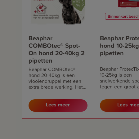
Beaphar
Beaphar Prot
COMBOtec® Spot-
hond 10-25kg
On hond 20-40kg 2
pipetten
pipetten
Beaphar ProtecTi
Beaphar COMBOtec®
10-25kg is een
hond 20-40kg is een
snelwerkende spo
vlooiendruppel met een
tegen een groot a
extra brede werking. Het
soorten parasiete
doodt vlooien, teken en
teken,vlooien en 
bijtende luizen. Daarnaast
luizen. De combin
beschermt het de
Lees meer
Lees mee
imidacloprid en
omgeving van het
permethrin biedt 
behandelde dier door de
weken beschermi
ontwikkeling van eieren,
larven en poppen tegen te
gaan.