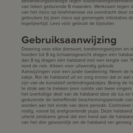
behandelingsstrategie tegen vlooienallergiedermatiti
van teken gedurende 8 maanden. Werkzaam tegen la
van het risico op leishmaniose via overdracht door
gebruiken bij (een risico op) gemengde infestaties d
tegelijkertijd. Lees vóór gebruik de bijsluiter.
Gebruiksaanwijzing
Dosering voor elke diersoort, toedieningswijzen en 
honden tot 8 kg lichaamsgewicht dragen één halsb
dan 8 kg dragen één halsband met een lengte van 7
rond de nek. Alleen voor uitwendig gebruik.
Aanwijzingen voor een juiste toediening: Neem de h
zakje. Rol de halsband uit en zorg ervoor dat er aa
zijn van de kunststof verbindingsstukjes. Breng de 
te strak aan te trekken (een ruimte van twee vingers
het overtollige deel van de halsband door de lus en 
gedurende de betreffende beschermingsperiode cont
worden aan het einde van deze periode. Controleer 
nodig, vooral bij snelgroeiende pups. Deze halsband 
uiterst zeldzame geval dat een hond aan de halsband
van het dier gewoonlijk om de halsband ver genoeg u