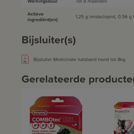
Werkingsduur
Tot 8 maanden
Actieve
1,25 g imidacloprid, 0,56 g
ingrediënt(en)
Bijsluiter(s)
Bijsluiter Medicinale halsband hond tot 8kg
Gerelateerde producte