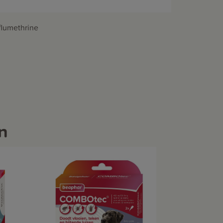
 flumethrine
n