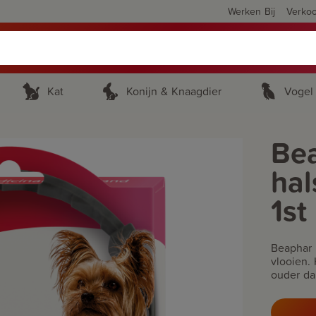
Werken Bij
Verko
Kat
Konijn & Knaagdier
Vogel
Bea
hal
1st
Beaphar 
vlooien.
ouder da