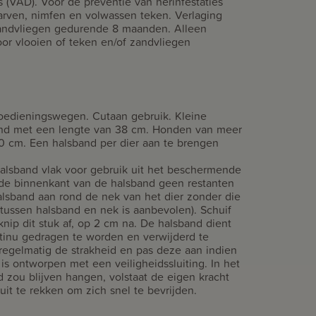
s (VAD). Voor de preventie van herinfestaties
rven, nimfen en volwassen teken. Verlaging
 zandvliegen gedurende 8 maanden. Alleen
oor vlooien of teken en/of zandvliegen
toedieningswegen. Cutaan gebruik. Kleine
and met een lengte van 38 cm. Honden van meer
0 cm. Een halsband per dier aan te brengen
alsband vlak voor gebruik uit het beschermende
n de binnenkant van de halsband geen restanten
halsband aan rond de nek van het dier zonder die
 tussen halsband en nek is aanbevolen). Schuif
knip dit stuk af, op 2 cm na. De halsband dient
inu gedragen te worden en verwijderd te
regelmatig de strakheid en pas deze aan indien
is ontworpen met een veiligheidssluiting. In het
 zou blijven hangen, volstaat de eigen kracht
it te rekken om zich snel te bevrijden.