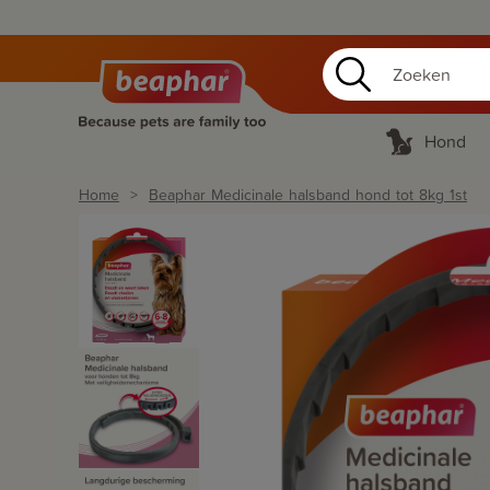
Hond
Home
Beaphar Medicinale halsband hond tot 8kg 1st