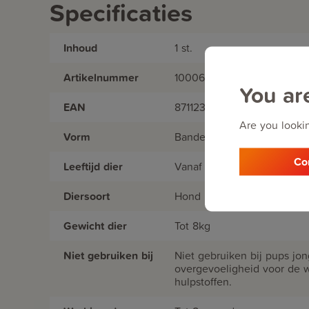
Specificaties
Inhoud
1 st.
Artikelnummer
1000696
You ar
EAN
8711231216956
Are you lookin
Vorm
Banden
Co
Leeftijd dier
Vanaf 7 weken
Diersoort
Hond
Gewicht dier
Tot 8kg
Niet gebruiken bij
Niet gebruiken bij pups jo
overgevoeligheid voor de 
hulpstoffen.