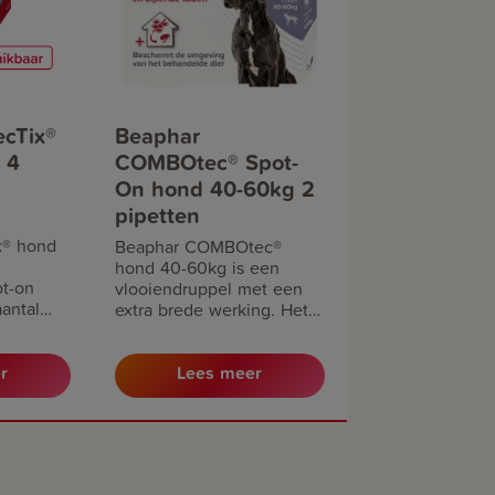
ecTix®
Beaphar
 4
COMBOtec® Spot-
On hond 40-60kg 2
pipetten
x® hond
Beaphar COMBOtec®
hond 40-60kg is een
t-on
vlooiendruppel met een
antal
extra brede werking. Het
n zoals
doodt vlooien, teken en
bijtende
bijtende luizen. Daarnaast
atie van
beschermt het de
r
Lees meer
omgeving van het
tot 4
behandelde dier door de
ng.
ontwikkeling van eieren,
larven en poppen tegen te
gaan.