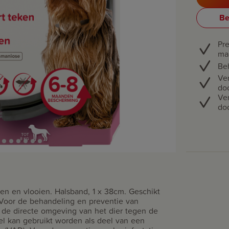
Be
Pr
ma
Be
Ver
do
Ver
do
n en vlooien. Halsband, 1 x 38cm. Geschikt
 Voor de behandeling en preventie van
 de directe omgeving van het dier tegen de
el kan gebruikt worden als deel van een