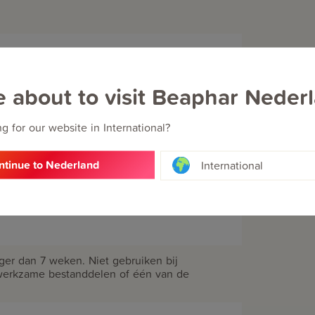
e about to visit Beaphar Neder
g for our website in International?
ntinue to Nederland
International
nger dan 7 weken. Niet gebruiken bij
werkzame bestanddelen of één van de