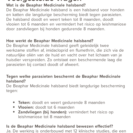
Wat is de Beaphar Medicinale halsband?
De Beaphar Medicinale halsband is een halsband voor honden
en katten die langdurige bescherming biedt tegen parasieten.
De halsband doodt en weert teken tot 8 maanden, doodt
vlooien tot 6 maanden en vermindert het risico op leishmaniose
door zandvliegen bij honden gedurende 8 maanden.
Hoe werkt de Beaphar Medicinale halsband?
De Beaphar Medicinale halsband geeft geleidelijk twee
werkzame stoffen af, imidacloprid en flumethrin, die zich via de
natuurlijke oliën van de huid en vacht over het lichaam van je
huisdier verspreiden. Zo ontstaat een beschermende laag die
parasieten bij contact doodt of afweert.
Tegen welke parasieten beschermt de Beaphar Medicinale
halsband?
De Beaphar Medicinale halsband biedt langdurige bescherming
tegen:
Teken:
doodt en weert gedurende 8 maanden
Vlooien:
doodt tot 6 maanden
Zandvliegen (bij honden):
vermindert het risico op
leishmaniose tot 8 maanden
Is de Beaphar Medicinale halsband bewezen effectief?
Ja. De werking is onderbouwd met 12 klinische studies, die een