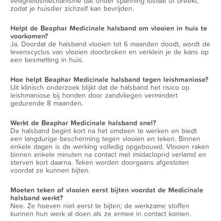
veiligheidsmechanisme dat onder spanning loslaat of breekt,
zodat je huisdier zichzelf kan bevrijden.
Helpt de Beaphar Medicinale halsband om vlooien in huis te
voorkomen?
Ja. Doordat de halsband vlooien tot 6 maanden doodt, wordt de
levenscyclus van vlooien doorbroken en verklein je de kans op
een besmetting in huis.
Hoe helpt Beaphar Medicinale halsband tegen leishmaniose?
Uit klinisch onderzoek blijkt dat de halsband het risico op
leishmaniose bij honden door zandvliegen vermindert
gedurende 8 maanden.
Werkt de Beaphar Medicinale halsband snel?
De halsband begint kort na het omdoen te werken en biedt
een langdurige bescherming tegen vlooien en teken. Binnen
enkele dagen is de werking volledig opgebouwd. Vlooien raken
binnen enkele minuten na contact met imidacloprid verlamd en
sterven kort daarna. Teken worden doorgaans afgestoten
voordat ze kunnen bijten.
Moeten teken of vlooien eerst bijten voordat de Medicinale
halsband werkt?
Nee. Ze hoeven niet eerst te bijten; de werkzame stoffen
kunnen hun werk al doen als ze ermee in contact komen.