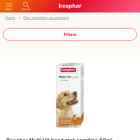
Menu
Zoeken
Home
Ons complete assortiment
Filters
Beaphar Multi-Vit hond met carnitine 50ml