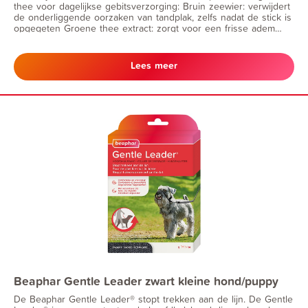
thee voor dagelijkse gebitsverzorging: Bruin zeewier: verwijdert
de onderliggende oorzaken van tandplak, zelfs nadat de stick is
opgegeten Groene thee extract: zorgt voor een frisse adem
door slechte geuren te neutraliseren De unieke, stervormige
sticks bevatten spirulina. Ze stimuleren het natuurlijke
reinigingsproces van de tanden door het kauwen, ook lang na
Lees meer
inname. De sticks zijn vetarm, zonder kunstmatige smaak- en
kleurstoffen. Beaphar Dental Sticks zijn ook verkrijgbaar voor
honden tot 10 kg.
Beaphar Gentle Leader zwart kleine hond/puppy
De Beaphar Gentle Leader® stopt trekken aan de lijn. De Gentle