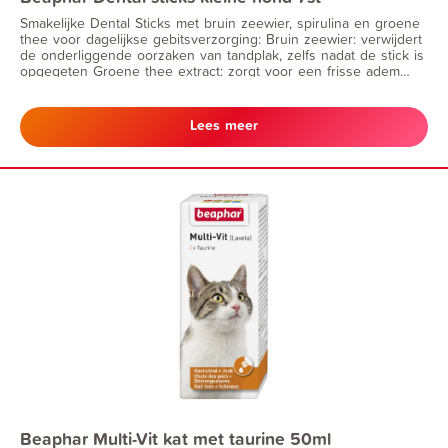
Smakelijke Dental Sticks met bruin zeewier, spirulina en groene
thee voor dagelijkse gebitsverzorging: Bruin zeewier: verwijdert
de onderliggende oorzaken van tandplak, zelfs nadat de stick is
opgegeten Groene thee extract: zorgt voor een frisse adem
door slechte geuren te neutraliseren De unieke, stervormige
sticks bevatten spirulina. Ze stimuleren het natuurlijke
reinigingsproces van de tanden door het kauwen, ook lang na
Lees meer
inname. De sticks zijn vetarm, zonder kunstmatige smaak- en
kleurstoffen. Beaphar Dental Sticks zijn ook verkrijgbaar voor
honden vanaf 10 kg.
Beaphar Multi-Vit kat met taurine 50ml