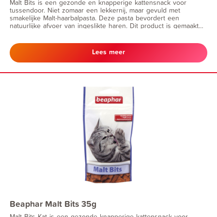
Malt Bits is een gezonde en knapperige kattensnack voor
tussendoor. Niet zomaar een lekkernij, maar gevuld met
smakelijke Malt-haarbalpasta. Deze pasta bevordert een
natuurlijke afvoer van ingeslikte haren. Dit product is gemaakt
van natuurlijke ingrediënten, dit kan kleurafwijkingen tot gevolg
hebben. • natuurlijk afvoer van ingeslikte haren
Lees meer
Beaphar Malt Bits 35g
Malt Bits Kat is een gezonde knapperige kattensnack voor