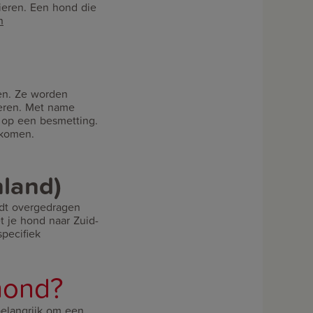
ieren. Een hond die
n
en. Ze worden
ieren. Met name
o op een besmetting.
 komen.
nland)
rdt overgedragen
 je hond naar Zuid-
pecifiek
hond?
belangrijk om een