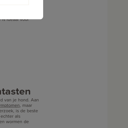
en en lintwormen.
is ideaal voor
n
tasten
d van je hond. Aan
ymptomen
, maar
erzoek, is de beste
echter als
egen wormen de