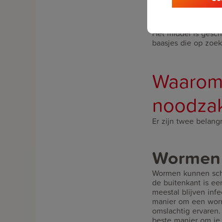
All‑in‑One
is een e
Het middel is gesch
baasjes die op zoek
Waarom 
noodzak
Er zijn twee belan
Wormen 
Wormen kunnen scha
de buitenkant is ee
meestal blijven inf
manier om een worm
omslachtig ervaren
beste manier om je