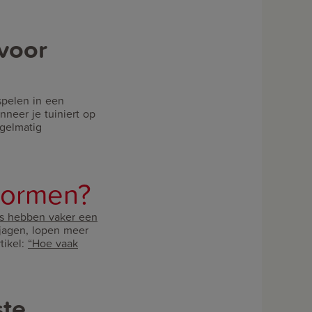
voor
spelen in een
neer je tuiniert op
gelmatig
wormen?
s hebben vaker een
jagen, lopen meer
tikel:
“Hoe vaak
ste