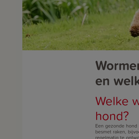
Wormen
en welk
Welke w
hond?
Een gezonde hond 
besmet raken, bijvoo
regelmatig te ontwo