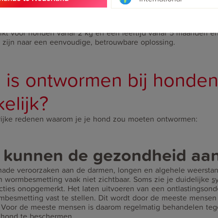
ffectieve eenmalige behandeling tegen rondwormen, haakworm
ikt voor honden vanaf 2 kg en een leeftijd vanaf 5 maanden en 
 zijn naar een eenvoudige, betrouwbare oplossing.
is ontwormen bij honde
elijk?
grijke redenen waarom je je hond zou moeten ontwormen:
kunnen de gezondheid aan
de veroorzaken aan de darmen, longen en algehele weerstan
n wormbesmetting vaak niet zichtbaar. Soms zie je duidelijke
s
ecties onopgemerkt. Het laten uitvoeren van een ontlastingsond
besmetting vast te stellen. Dit wordt door de meeste mensen 
. Voor de meeste mensen is daarom regelmatig behandelen t
 hond te beschermen.