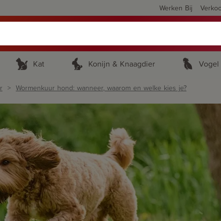
Werken Bij
Verko
Kat
Konijn & Knaagdier
Vogel
r
Wormenkuur hond: wanneer, waarom en welke kies je?