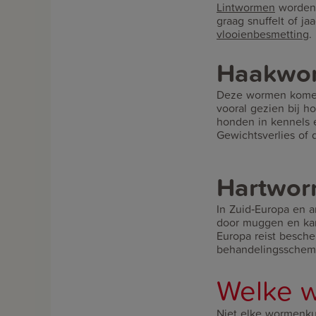
Lintwormen
worden 
graag snuffelt of ja
vlooienbesmetting
.
Haakwo
Deze wormen komen
vooral gezien bij h
honden in kennels e
Gewichtsverlies of
Hartworm
In Zuid‑Europa en
door muggen en kan
Europa reist besch
behandelingsschema.
Welke w
Niet elke wormenku