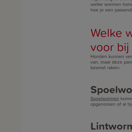
welke wormen honde
hoe je een passend
Welke 
voor bi
Honden kunnen vers
van, maar deze par
besmet raken:
Spoelw
Spoelwormen
komen
opgenomen of al ti
Lintwor