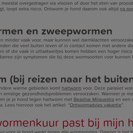
meestal overgedragen via vlooien of door het eten van prooid
agt, loopt extra risico. Ontworm je hond daarom ook altijd
na ee
rmen en zweepwormen
 minder vaak voor, maar kunnen wel darmklachten veroorzak
onden die veel buiten leven of in contact komen met andere d
n of die vaak in uitlaatweitjes komen hebben een hoger risic
 diarree zijn symptomen die bij deze wormsoorten voor kunnen
 (bij reizen naar het buite
 andere warme gebieden komt
hartworm
voor. Deze parasiet wo
 ernstige gezondheidsproblemen veroorzaken. Wanneer je met
erm je je hond tegen hartworm met
Beaphar Milquestra
en een s
 Lees hiervoor ook het artikel: “
Ontwormadvies vakantie
”.
ormenkuur past bij mijn 
ur voor je hond werkt tegen alle wormsoorten. Daarom is het 