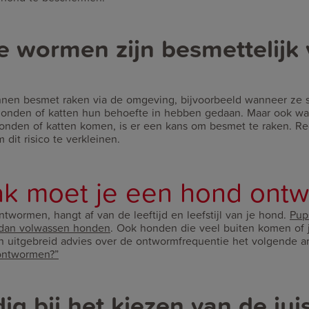
 wormen zijn besmettelijk 
nnen besmet raken via de omgeving, bijvoorbeeld wanneer ze 
onden of katten hun behoefte in hebben gedaan. Maar ook wan
onden of katten komen, is er een kans om besmet te raken. Re
dit risico te verkleinen.
k moet je een hond ont
twormen, hangt af van de leeftijd en leefstijl van je hond.
Pup
 dan volwassen honden
. Ook honden die veel buiten komen of 
en uitgebreid advies over de ontwormfrequentie het volgende ar
ontwormen?”
ig bij het kiezen van de jui