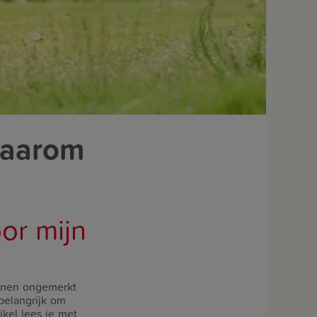
waarom
or mijn
nnen ongemerkt
 belangrijk om
ikel lees je met